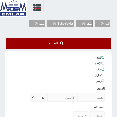
للبيع
سكن
Bahçelievler
شقة
البحث
للبيع
للإيجار
سكن
تجاري
زمین
السعر
مساحة