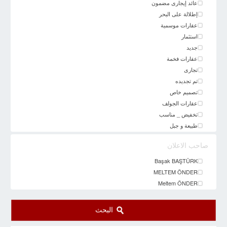
عائد إيجارى مضمون
إطلالة على البحر
عقارات موسمية
استثمار
جديد
عقارات فخمة
تجارى
تم تجديده
تصميم خاص
عقارات الجولف
تخفيض _ مناسب
طبيعة و جبل
صاحب الاعلان
Başak BAŞTÜRK
MELTEM ÖNDER
Meltem ÖNDER
البحث