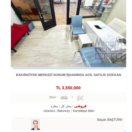
BAKIRKÖYDE MERKEZİ KONUM İŞHANINDA ACİL SATILIK DÜKKAN
TL
3,550,000
1
20m²
فروشی
محل کار
مغازه
Istanbul
Bakırköy
Kartaltepe Mah.
Başak BAŞTÜRK