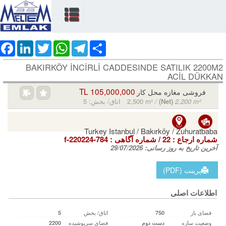
ebook
LinkedIn
Twitter
WhatsApp
Telegram
Share
BAKIRKÖY İNCİRLİ CADDESINDE SATILIK 2200M2
ACİL DÜKKAN
105,000,000 TL
فروشی مغازه محل کار
2,200 m²
(Net)
/
2,500 m²
اتاق/ بخش: 5
Turkey Istanbul / Bakırköy
/ Zuhuratbaba
شماره ارجاع :
22
/ شماره آگاهی‌ :
f-220224-784
آخرین تاریخ به روز رسانی:
29/07/2026
پرینت (PDF)
اطلاعات اصلی
فضای باز
اتاق/ بخش
5
750
وضعیت سازه
فضای سرپوشیده
دست دوم
2200