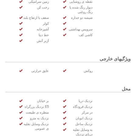
نقطه ی روشنایی
زمین سرامیکی
دیوار رنگ شده با
رخت کن
رنگ روغنی
شیشه دو جداره
سقف با ارتفاع بلند
کولر
سرویس بهداشتی
آشپزخانه
کاشی کف
خط دیتا
آژیر آتش
ویژگیهای خارجی
روکش
عایق حرارتی
محل
نزدیک دریا
بر خیابان
نزدیک فرودگاه
E5 نزدیک بزرگراه
در مرکز
منظره ی طبیعت
نزدیک اتوبان
نزدیک به مترو
نزدیک ساحل
نزدیک وسایل نقلیه
ی عمومی
به وسایل نقلیه
دریای نزدیک