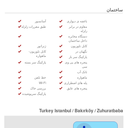
ساختمان
باغچه ی دیواری
آسانسور
مقاوم در برابر
طبق مقررات زلزله
زلزله
دستگاه مخابره
داخل ساختمان
کابل تلوزیون
ژنراتور
نگهبان در
کابل تلوزیون-
ماهواره
پارکینگ سر باز
پنجره های پی وی
پارکینگ سر بسته
سی
تانک آب
ماهواره
خط تلفن
پله های اضطراری
Wi-Fi
پنجره های عایق
بررسی خاک
پارکینگ سرپوشیده
Turkey Istanbul / Bakırköy
/ Zuhuratbaba