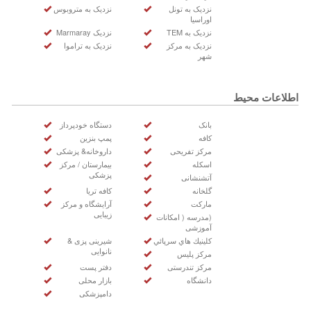
نزدیک به تونل
نزدیک به متروبوس
اوراسیا
نزدیک به TEM
نزدیک Marmaray
نزدیک به مرکز
نزدیک به تراموا
شهر
اطلاعات محیط
بانک
دستگاه خودپرداز
کافه
پمپ بنزین
مرکز تفریحی
داروخانه& پزشکی
اسکله
بیمارستان / مرکز
پزشکی
آتشنشانی
گلخانه
کافه تریا
مارکت
آرایشگاه و مرکز
زیبایی
(مدرسه ( امکانات
آموزشی
كلينيك هاي سرپائي
شیرینی پزی &
نانوایی
مرکز پلیس
مرکز تندرستی
دفتر پست
دانشگاه
بازار محلی
دامپزشکی