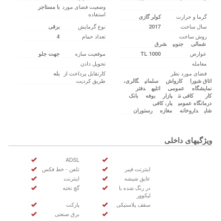
وضعیت فضای مورد
با مستاجر
استفاده
گرما و حرارت
کولر گازی
سال ساخت
نوع گرمایش
2017
برقی
روش ساخت
تعداد حمام
4
شمالی
جنوبی
شرق
عوارض
موقعیت سازه
1000 TL
جهت جلو
معامله
تحویل دادن
فضای مورد نظر
کارتقابل پرداخت از
بله
طریق کردیت
اتاق شورا
کارواش
سلمانی
گالری،
نمایشگاه
عمومی
اتلیه
دفتر
کار
کافی‌ نت
بازار
بوفه
بانک
درمانگاه عمومی
بار، کافی‌
شاپ
داروخانه
مغازه
رستوران
ویژگیهای داخلی
ADSL
اینترنت فیبر
تلفن - خط فکس
عایق شیشه
اینترنت
در رنگ شده با
گچ تخته
لیکوور
سقف پلاستیکی
پارکت
برق صنعتی