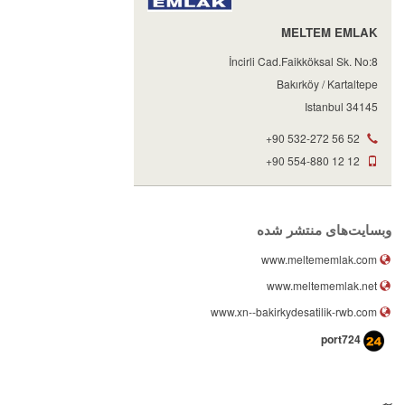
MELTEM EMLAK
İncirli Cad.Faikköksal Sk. No:8
Bakırköy / Kartaltepe
34145 Istanbul
+90 532-272 56 52
+90 554-880 12 12
وبسایت‌های منتشر شده
www.meltememlak.com
www.meltememlak.net
www.xn--bakirkydesatilik-rwb.com
port724