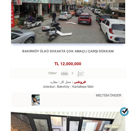
BAKIRKÖY ÜLKÜ SOKAKTA ÇOK AMAÇLI ÇARŞI DÜKKANI
TL
12,000,000
2
120m²
فروشی
محل کار
مغازه
Istanbul
Bakırköy
Kartaltepe Mah.
MELTEM ÖNDER