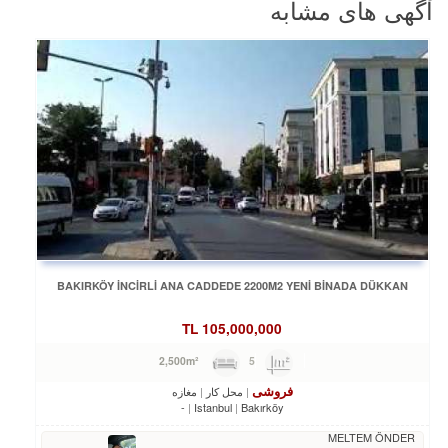
آگهی های مشابه
BAKIRKÖY İNCİRLİ ANA CADDEDE 2200M2 YENİ BİNADA DÜKKAN
TL
105,000,000
5
2,500m²
فروشی
محل کار
مغازه
-
Istanbul
Bakırköy
MELTEM ÖNDER