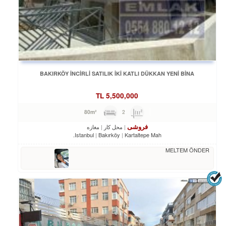
BAKIRKÖY İNCİRLİ SATILIK İKİ KATLI DÜKKAN YENİ BİNA
TL
5,500,000
2
80m²
فروشی
محل کار
مغازه
Istanbul
Bakırköy
Kartaltepe Mah.
MELTEM ÖNDER