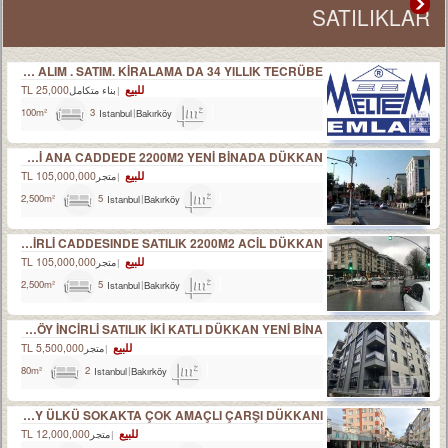
SATILIKLAR
HER TÜRLÜ TAPU İMAR AF İNTİKAL EKSPERTİZLİK VE KENTSEL DÖNÜŞÜM DANIŞMANLIK HİZMETLERİ- ALIM . SATIM. KİRALAMA DA 34 YILLIK TECRÜBE.
للبيع
25,000 TL
بناء متكامل
3
Istanbul
Bakırköy
100m²
BAKIRKÖY İNCİRLİ ANA CADDEDE 2200M2 YENİ BİNADA DÜKKAN
للبيع
105,000,000 TL
متجر
5
Istanbul
Bakırköy
2,500m²
BAKIRKÖY İNCİRLİ CADDESINDE SATILIK 2200M2 ACİL DÜKKAN
للبيع
105,000,000 TL
متجر
5
Istanbul
Bakırköy
2,500m²
BAKIRKÖY İNCİRLİ SATILIK İKİ KATLI DÜKKAN YENİ BİNA
للبيع
5,500,000 TL
متجر
2
Istanbul
Bakırköy
80m²
BAKIRKÖY ÜLKÜ SOKAKTA ÇOK AMAÇLI ÇARŞI DÜKKANI
للبيع
12,000,000 TL
متجر