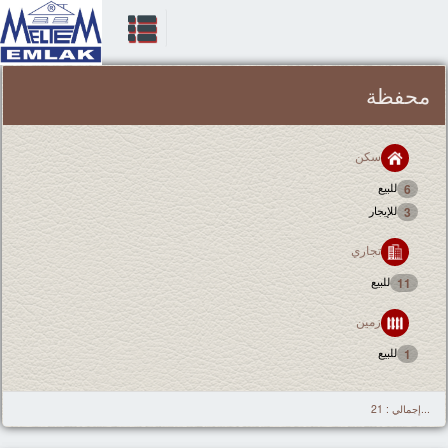
محفظة
سكن
للبيع
6
للإيجار
3
تجاري
للبيع
11
زمین
للبيع
1
...إجمالي : 21