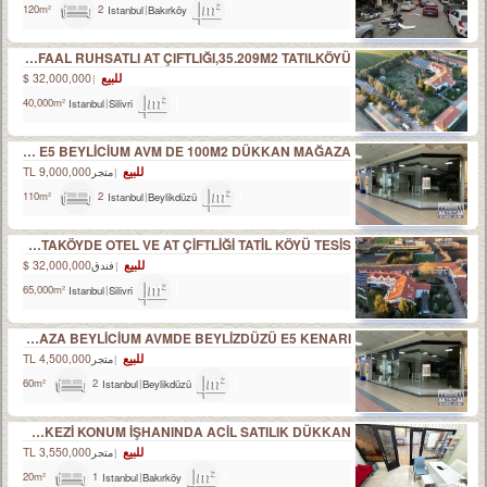
2
Istanbul
Bakırköy
120m²
SILIVRI ORTAKÖYDE FAAL RUHSATLI AT ÇIFTLIĞI,35.209M2 TATILKÖYÜ
للبيع
32,000,000 $
Istanbul
Silivri
40,000m²
BEYLİKDÜZÜ E5 BEYLİCİUM AVM DE 100M2 DÜKKAN MAĞAZA
للبيع
9,000,000 TL
متجر
2
Istanbul
Beylikdüzü
110m²
İSTANBUL SİLİVRİ ORTAKÖYDE OTEL VE AT ÇİFTLİĞİ TATİL KÖYÜ TESİS
للبيع
32,000,000 $
فندق
Istanbul
Silivri
65,000m²
SATILIK DÜKKAN-MAĞAZA BEYLİCİUM AVMDE BEYLİZDÜZÜ E5 KENARI
للبيع
4,500,000 TL
متجر
2
Istanbul
Beylikdüzü
60m²
BAKIRKÖYDE MERKEZİ KONUM İŞHANINDA ACİL SATILIK DÜKKAN
للبيع
3,550,000 TL
متجر
1
Istanbul
Bakırköy
20m²