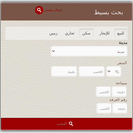
اتصال مفصل
بحث بسيط
للبيع
للإيجار
سكن
تجاري
زمین
مدينة
السعر
مساحة
رقم الغرفة
البحث