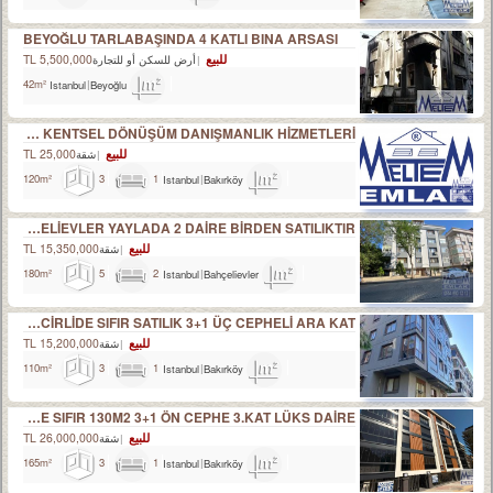
BEYOĞLU TARLABAŞINDA 4 KATLI BINA ARSASI
للبيع
5,500,000 TL
أرض للسكن أو للتجارة
Istanbul
Beyoğlu
42m²
HER TÜRLÜ TAPU İMAR İNTİKAL EKSPERTİZLİK VE KENTSEL DÖNÜŞÜM DANIŞMANLIK HİZMETLERİ
للبيع
25,000 TL
شقة
3
1
Istanbul
Bakırköy
120m²
BAHÇELİEVLER YAYLADA 2 DAİRE BİRDEN SATILIKTIR.
للبيع
15,350,000 TL
شقة
5
2
Istanbul
Bahçelievler
180m²
BAKIRKÖY İNCİRLİDE SIFIR SATILIK 3+1 ÜÇ CEPHELİ ARA KAT
للبيع
15,200,000 TL
شقة
3
1
Istanbul
Bakırköy
110m²
İNCİRLİDE SIFIR 130M2 3+1 ÖN CEPHE 3.KAT LÜKS DAİRE
للبيع
26,000,000 TL
شقة
3
1
Istanbul
Bakırköy
165m²