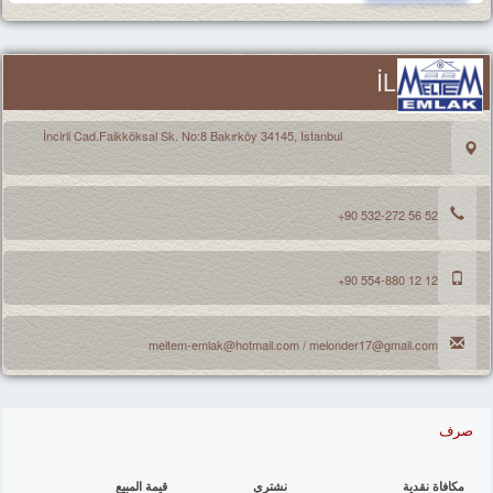
İLETİŞİM
İncirli Cad.Faikköksal Sk. No:8 Bakırköy 34145, Istanbul
+90 532-272 56 52
+90 554-880 12 12
meltem-emlak@hotmail.com / melonder17@gmail.com
صرف
مكافاة نقدية
نشتري
قيمة المبيع