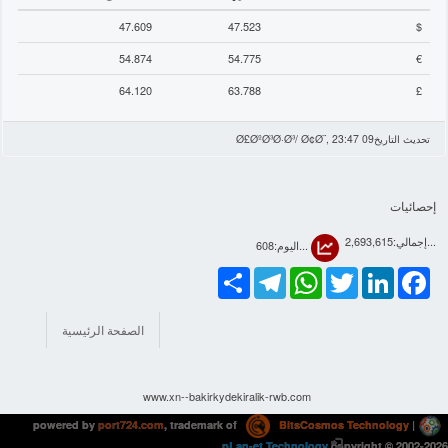
47.609
47.523
$
54.874
54.775
€
64.120
63.788
£
تحديث التاريخ
09 Ø£ØºØ³Ø·Ø³/ Ø¢Ø¨, 23:47
إحصائيات
...إجمالي:2,693,615
...اليوم:608
Share
Telegram
WhatsApp
Twitter
LinkedIn
Facebook
الصفحة الرئيسية
www.xn--bakirkydekiralik-rwb.com
powered by
port724.com
, trademark of
BitsCosmos Technology
|
pLan-et Technology
copyright © 2002-2026