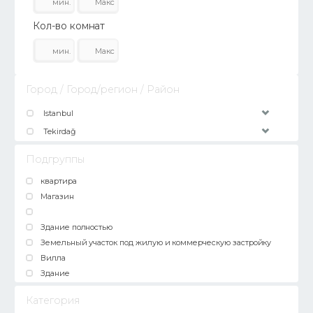
Кол-во комнат
Город / Город/регион / Район
Istanbul
Tekirdağ
Подгруппы
квартира
Магазин
Здание полностью
Земельный участок под жилую и коммерческую застройку
Вилла
Здание
Категория