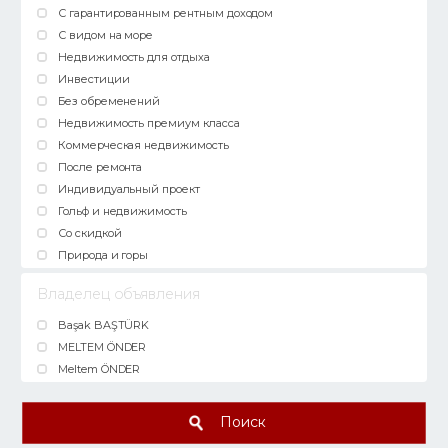
С гарантированным рентным доходом
С видом на море
Недвижимость для отдыха
Инвестиции
Без обременений
Недвижимость премиум класса
Коммерческая недвижимость
После ремонта
Индивидуальный проект
Гольф и недвижимость
Со скидкой
Природа и горы
Владелец объявления
Başak BAŞTÜRK
MELTEM ÖNDER
Meltem ÖNDER
Поиск