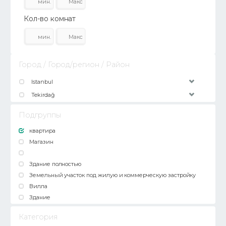
Кол-во комнат
Город / Город/регион / Район
Istanbul
Tekirdağ
Подгруппы
квартира
Магазин
Здание полностью
Земельный участок под жилую и коммерческую застройку
Вилла
Здание
Категория