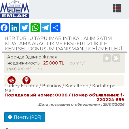
Facebook
LinkedIn
Twitter
WhatsApp
Telegram
Share
HER TÜRLÜ TAPU İMAR İNTİKAL ALIM SATIM
KİRALAMA ARACILIK VE EKSPERTİZLİK ILE
KENTSEL DÖNÜŞÜM DANIŞMANLIK HİZMETLERİ
Аренда Здание Жилая
25,000 TL
недвижимость
100 m²
/
(Net)
100 m²
3 + 1
Turkey Istanbul / Bakırköy
/ Kartaltepe
/ Kartaltepe
Mah.
Порядковый номер:
0000
/ Номер объявления:
f-
220224-559
Дата последнего обновления :
29/07/2026
Печать (PDF)