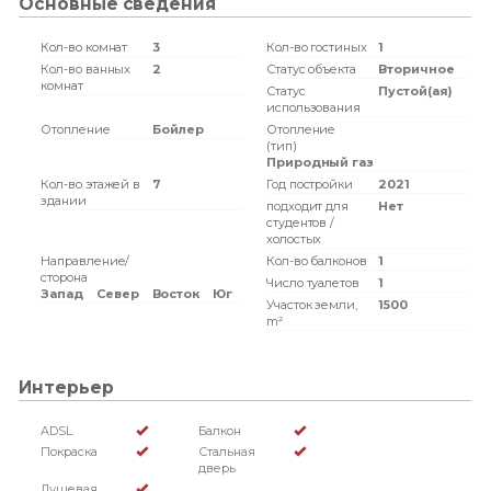
Основные сведения
Кол-во комнат
3
Кол-во гостиных
1
Кол-во ванных
2
Статус объекта
Вторичное
комнат
Статус
Пустой(ая)
использования
Отопление
Бойлер
Отопление
(тип)
Природный газ
Кол-во этажей в
7
Год постройки
2021
здании
подходит для
Нет
студентов /
холостых
Направление/
Кол-во балконов
1
сторона
Число туалетов
1
Запад
Север
Восток
Юг
Участок земли,
1500
m²
Интерьер
ADSL
Балкон
Покраска
Стальная
дверь
Душевая