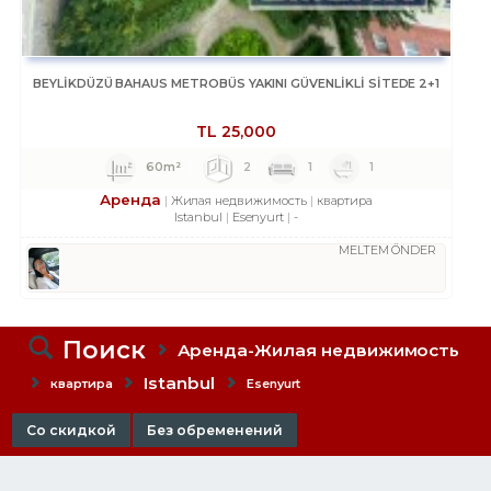
BEYLİKDÜZÜ BAHAUS METROBÜS YAKINI GÜVENLİKLİ SİTEDE 2+1
TL
25,000
60m²
2
1
1
Аренда
Жилая недвижимость
квартира
Istanbul
Esenyurt
-
MELTEM ÖNDER
Поиск
Аренда-Жилая недвижимость
Istanbul
квартира
Esenyurt
Со скидкой
Без обременений