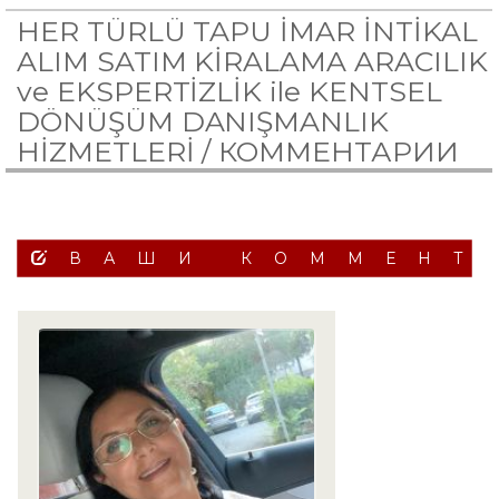
HER TÜRLÜ TAPU İMAR İNTİKAL
ALIM SATIM KİRALAMA ARACILIK
ve EKSPERTİZLİK ile KENTSEL
DÖNÜŞÜM DANIŞMANLIK
HİZMETLERİ /
КОММЕНТАРИИ
ВАШИ КОММЕНТ