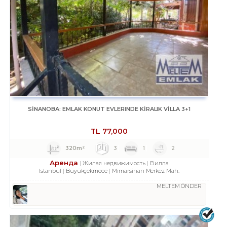
SİNANOBA: EMLAK KONUT EVLERINDE KİRALIK VİLLA 3+1
TL
77,000
320m²
3
1
2
Аренда
Жилая недвижимость
Вилла
Istanbul
Büyükçekmece
Mimarsinan Merkez Mah.
MELTEM ÖNDER