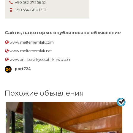
+90 532-272 56 52
+90 554-880 12 12
Сайты, на которых опубликовано объявление
www.meltememlak.com
www.meltememlak.net
www.xn--bakirkydesatilik-rwb.com
port724
Похожие объявления