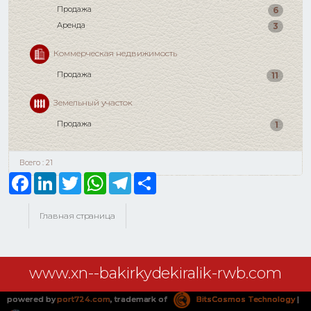
Продажа
6
Аренда
3
Коммерческая недвижимость
Продажа
11
Земельный участок
Продажа
1
Всего : 21
Facebook
LinkedIn
Twitter
WhatsApp
Telegram
Share
Главная страница
www.xn--bakirkydekiralik-rwb.com
powered by
port724.com
, trademark of
BitsCosmos Technology
|