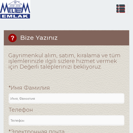
Bize Yazınız
Gayrimenkul alım, satım, kiralama ve tüm
işlemlerinizle ilgili sizlere hizmet vermek
için Değerli taleplerinizi bekliyoruz.
*Имя Фамилия
Телефон
*Электронная почта