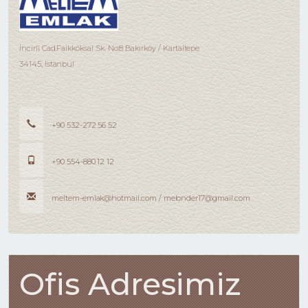
İncirli Cad.Faikköksal Sk. No:8 Bakırköy / Kartaltepe
34145, Istanbul
+90 532-272 56 52
+90 554-880 12 12
meltem-emlak@hotmail.com / melonder17@gmail.com
Ofis Adresimiz