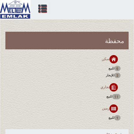
محفظة
سكن
للبيع
6
للإيجار
3
تجاري
للبيع
11
زمین
للبيع
1