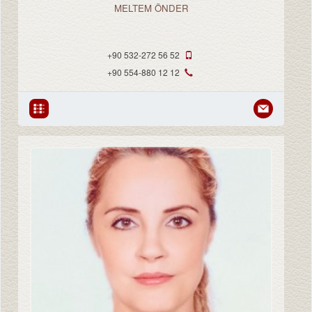
MELTEM ÖNDER
مسئول الشركة
+90 532-272 56 52
+90 554-880 12 12