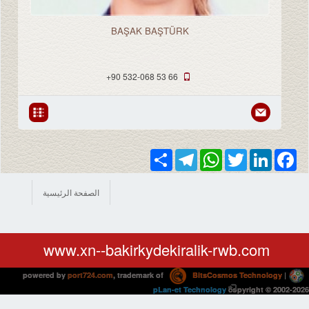
BAŞAK BAŞTÜRK
مدير
+90 532-068 53 66
Share
Telegram
WhatsApp
Twitter
LinkedIn
Facebook
الصفحة الرئيسية
www.xn--bakirkydekiralik-rwb.com
powered by
port724.com
, trademark of
BitsCosmos Technology
|
pLan-et Technology
copyright © 2002-2026