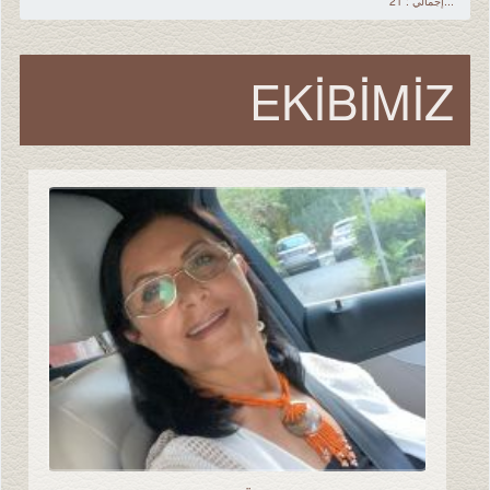
...إجمالي : 21
EKİBİMİZ