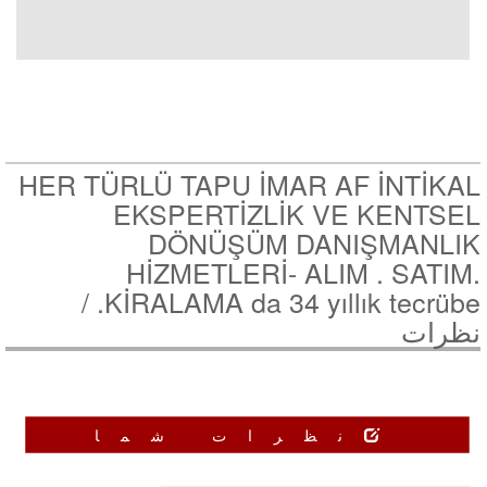
HER TÜRLÜ TAPU İMAR AF İNTİKAL
EKSPERTİZLİK VE KENTSEL
DÖNÜŞÜM DANIŞMANLIK
HİZMETLERİ- ALIM . SATIM.
KİRALAMA da 34 yıllık tecrübe. /
نظرات
نظرات شما