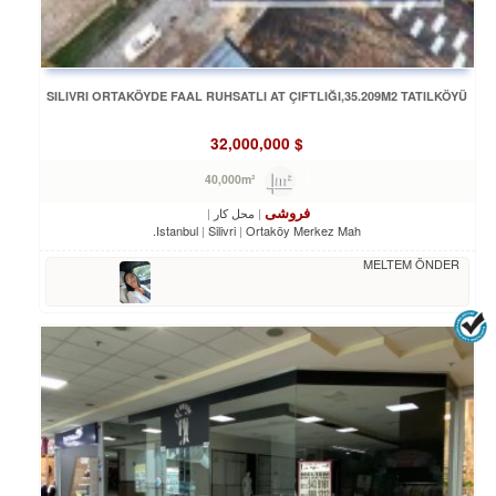
SILIVRI ORTAKÖYDE FAAL RUHSATLI AT ÇIFTLIĞI,35.209M2 TATILKÖYÜ
32,000,000
$
40,000m²
فروشی
محل کار
Istanbul
Silivri
Ortaköy Merkez Mah.
MELTEM ÖNDER