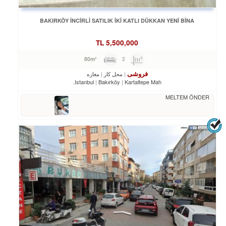
BAKIRKÖY İNCİRLİ SATILIK İKİ KATLI DÜKKAN YENİ BİNA
TL
5,500,000
2
80m²
فروشی
محل کار
مغازه
Istanbul
Bakırköy
Kartaltepe Mah.
MELTEM ÖNDER