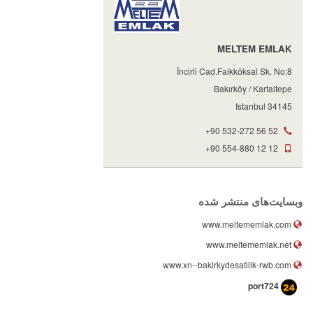
MELTEM EMLAK
İncirli Cad.Faikköksal Sk. No:8
Bakırköy / Kartaltepe
34145 Istanbul
+90 532-272 56 52
+90 554-880 12 12
وبسایت‌های منتشر شده
www.meltememlak.com
www.meltememlak.net
www.xn--bakirkydesatilik-rwb.com
port724