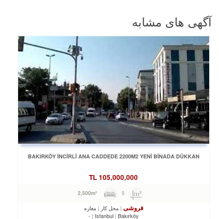
آگهی های مشابه
BAKIRKÖY İNCİRLİ ANA CADDEDE 2200M2 YENİ BİNADA DÜKKAN
TL
105,000,000
5
2,500m²
فروشی
محل کار
مغازه
-
Istanbul
Bakırköy