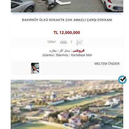
BAKIRKÖY ÜLKÜ SOKAKTA ÇOK AMAÇLI ÇARŞI DÜKKANI
TL
12,000,000
2
120m²
فروشی
محل کار
مغازه
Istanbul
Bakırköy
Kartaltepe Mah.
MELTEM ÖNDER