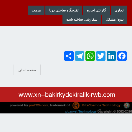
تجاری
گارانتی اجاره
تفرجگاه ساحلی دریا
مرمت
بدون مشکل
سفارشی ساخته شده
Share
Telegram
WhatsApp
Twitter
LinkedIn
Facebook
صفحه اصلی
www.xn--bakirkydekiralik-rwb.com
powered by
port724.com
, trademark of
BitsCosmos Technology
|
pLan-et Technology
copyright © 2002-2026