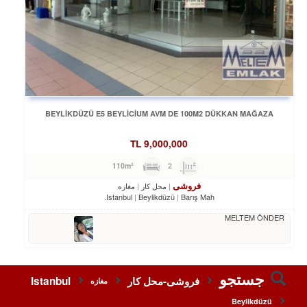
BEYLİKDÜZÜ E5 BEYLİCİUM AVM DE 100M2 DÜKKAN MAĞAZA
TL
9,000,000
2
110m²
فروشی
محل کار
مغازه
Istanbul
Beylikdüzü
Barış Mah.
MELTEM ÖNDER
جستجو
فروشی-محل کار
Istanbul
مغازه
Beylikdüzü