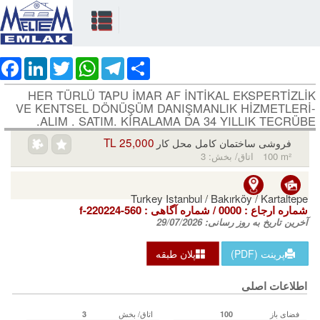
ebook
LinkedIn
Twitter
WhatsApp
Telegram
Share
HER TÜRLÜ TAPU İMAR AF İNTİKAL EKSPERTİZLİK
VE KENTSEL DÖNÜŞÜM DANIŞMANLIK HİZMETLERİ-
ALIM . SATIM. KİRALAMA DA 34 YILLIK TECRÜBE.
25,000 TL
فروشی ساختمان کامل محل کار
100 m²
اتاق/ بخش: 3
Turkey Istanbul / Bakırköy
/ Kartaltepe
شماره ارجاع :
0000
/ شماره آگاهی‌ :
f-220224-560
آخرین تاریخ به روز رسانی:
29/07/2026
پرینت (PDF)
پلان طبقه
اطلاعات اصلی
فضای باز
اتاق/ بخش
3
100