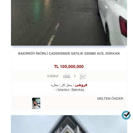
BAKIRKÖY İNCİRLİ CADDESINDE SATILIK 2200M2 ACİL DÜKKAN
TL
105,000,000
5
2,500m²
فروشی
محل کار
مغازه
-
Istanbul
Bakırköy
MELTEM ÖNDER