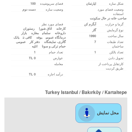
شکل سازه
فضای سرپوشیده
اپارتمان
100
وضعیت فضای مورد
وضعیت سازه
دست دوم
استفاده
صاحب خانه در حال سکونت
گرما و حرارت
فضای مورد نظر
آبگرم کن
کارخانه‌‌
اتاق شورا
رستوران
نوع گرمایش
گاز
داروخانه
سلمانی
مغازه
بازار
سال ساخت
1990
درمانگاه عمومی
بوفه
کافی‌ نت
بانک
تعداد طبقات
7
گالری، نمایشگاه
دفتر کار
عمومی
ساختمان
حمام ترکی‌ و سونا
اتلیه
تعداد بالکن
تعداد حمام
1
1
تحویل دادن
عوارض
0 TL
کارتقابل پرداخت از
معامله
طریق کردیت
درآمد اجاره
0 TL
Turkey Istanbul / Bakırköy
/ Kartaltepe
محل نمایش