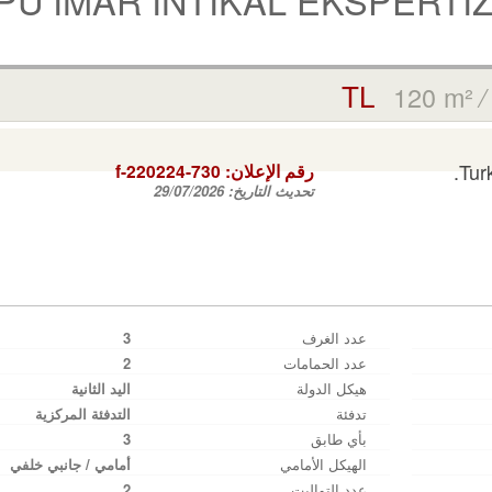
120 m²
Tur
رقم الإعلان:
f-220224-730
تحديث التاريخ:
29/07/2026
عدد الغرف
3
عدد الحمامات
2
هيكل الدولة
اليد الثانية
تدفئة
التدفئة المركزية
بأي طابق
3
الهيكل الأمامي
أمامي / جانبي خلفي
عدد التواليت
2