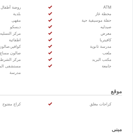
ATM
روضة أطفال
محطة غاز
بلدية
حفلة موسيقية حية
مقهى
صيدليه
ديسكو
معرض
مركز التسليه
كافيتريا
اطفائية
مدرسة ثانوية
كوافير،صالون
ملعب
صالون مساج
مكتب البريد
مركز الشرطة
جامعة
مستشفى المن
مدرسة
موقع
كراجات مغلق
كراج مفتوح
مبنى