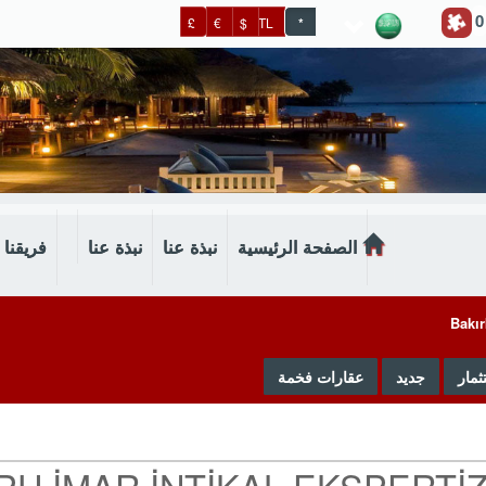
0
£
€
$
TL
*
الصفحة الرئيسية
نبذة عنا
نبذة عنا
فريقنا
Bakı
ثمار
جديد
عقارات فخمة
PU İMAR İNTİKAL EKSPERTİ