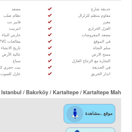
حديقة شارع
مصعد
مقاوم منظم للزلزال
نظام صلب
معزز
فايبر نت
العزل الحراري
انترنيت
مصعد المفروشات
حارس البناء
في الموقع
معالجات PVC
سلم النجاة
تاريخ الانشاء
مسح الارض
عالية الأرض
النجارة مع الزجاج العازل
سياج
في الحديقة
بيت حجري كا
انذار الحريق
عازل للصوت
 Istanbul / Bakırköy
/ Kartaltepe
/ Kartaltepe Mah.
موقع ..مشاهدة