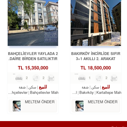
BAHÇELİEVLER YAYLADA 2
BAKIRKÖY İNCİRLİDE SIFIR
DAİRE BİRDEN SATILIKTIR.
3+1 AKILLI 2. ARAKAT
OTURUMA HAZIR
TL
15,350,000
TL
18,500,000
5
2
2
180m²
3
1
2
115m²
للبيع
للبيع
سكن
شقة
سكن
شقة
bul
Bahçelievler
Bahçelievler Mah.
Istanbul
Bakırköy
Kartaltepe Mah.
MELTEM ÖNDER
MELTEM ÖNDER