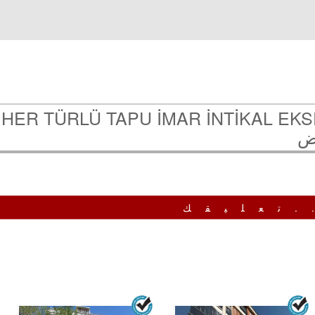
HER TÜRLÜ TAPU İMAR İNTİKAL EK
ض
.تعليقك