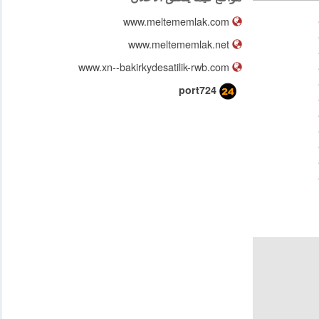
www.meltememlak.com
www.meltememlak.net
www.xn--bakirkydesatilik-rwb.com
port724