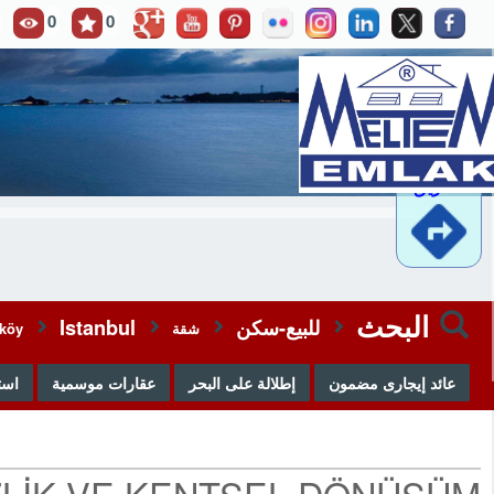
0
0
موقع
..مشاهدة
وصفة
الطريق
البحث
للبيع-سكن
Istanbul
شقة
rköy
عائد إيجارى مضمون
إطلالة على البحر
عقارات موسمية
است
ZLİK VE KENTSEL DÖNÜŞÜM