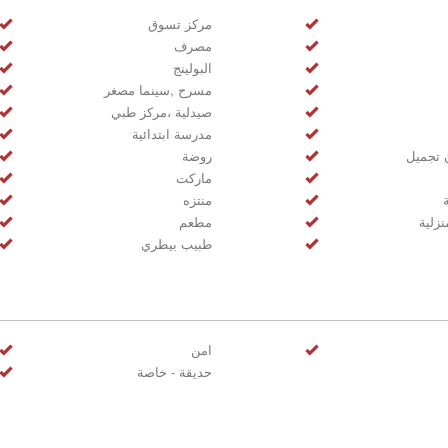
مركز تسوق
مصرف
البولينج
مسرح ,سينما مصغر
صيدلية ،مركز طبي
مدرسة ابتدائية
 تجميل
روضة
ماركت
منتزه
زلية
مطعم
طبيب بيطري
امن
حديقة - خاصة