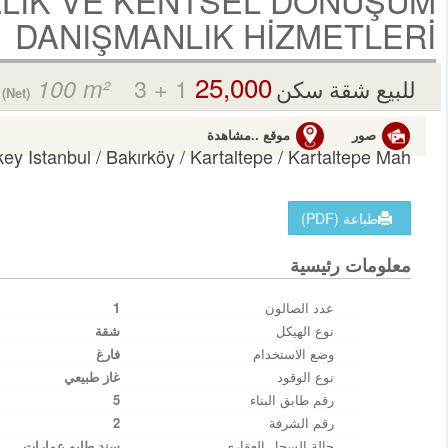
DANIŞMANLIK HİZMETLERİ
25,000 TL
3 + 1
/
100 m²
للبيع شقة سكن
(Net)
صور
موقع ..مشاهدة
key Istanbul / Bakırköy
/ Kartaltepe
/ Kartaltepe Mah.
طباعة (PDF)
معلومات رئيسية
عدد الصالون
1
نوع الهيكل
شقة
وضع الاستخدام
فارغ
نوع الوقود
غاز طبيعي
رقم طابق البناء
5
رقم الشرفة
2
حالة السجل العقاري
سند طابو عمارات