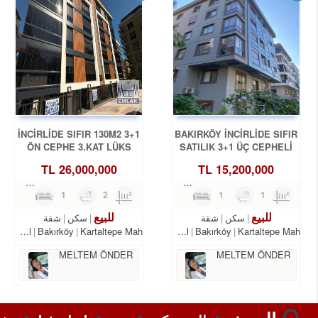
İNCİRLİDE SIFIR 130M2 3+1
BAKIRKÖY İNCİRLİDE SIFIR
ÖN CEPHE 3.KAT LÜKS
SATILIK 3+1 ÜÇ CEPHELİ
DAİRE
ARA KAT
TL
26,000,000
TL
15,200,000
3
1
2
165m²
3
1
1
110m²
للبيع
للبيع
سكن
شقة
سكن
شقة
Istanbul
Bakırköy
Kartaltepe Mah.
Istanbul
Bakırköy
Kartaltepe Mah.
MELTEM ÖNDER
MELTEM ÖNDER