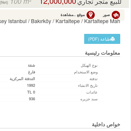
12,000,000 TL
100 m²
للبيع متجر تجاري
(Net)
صور
موقع ..مشاهدة
key Istanbul / Bakırköy
/ Kartaltepe
/ Kartaltepe Mah.
طباعة (PDF)
معلومات رئيسية
نوع الهيكل
شقة
وضع الاستخدام
فارغ
تدفئة
التدفئة المركزية
تاريخ الانشاء
1992
عائدات
0 TL
سند جزیره
936
خواص داخلية