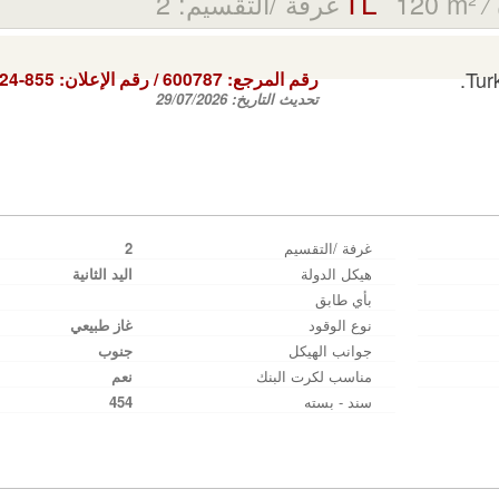
120 m²
غرفة /التقسيم: 2
/
Tur
رقم المرجع:
600787
/ رقم الإعلان:
224-855
تحديث التاريخ:
29/07/2026
غرفة /التقسيم
2
هيكل الدولة
اليد الثانية
بأي طابق
نوع الوقود
غاز طبيعي
جوانب الهيكل
جنوب
مناسب لكرت البنك
نعم
سند - بسته
454