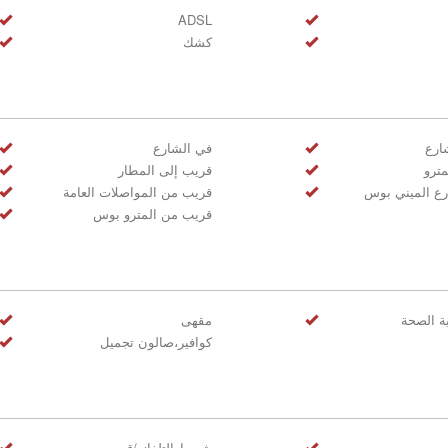
ADSL
كشك
ارع
في الشارع
ترو
قريب إلى المطار
ع الميني بوس
قريب من المواصلات العامة
قريب من المترو بوس
 الصحة
مقهى
كوافير،صالون تجميل
شريط التلفاز /قمر