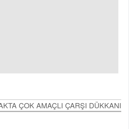
KTA ÇOK AMAÇLI ÇARŞI DÜKKANI /