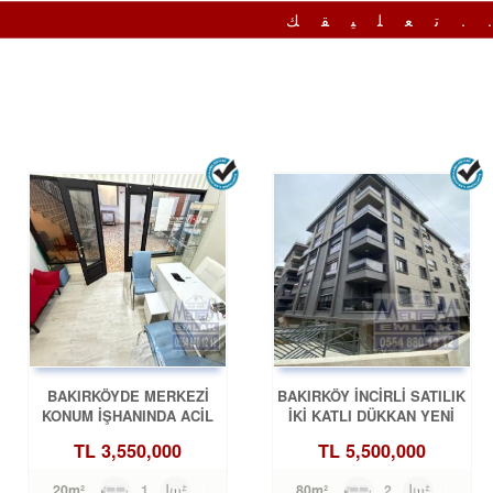
.تعليقك
BAKIRKÖYDE MERKEZİ
BAKIRKÖY İNCİRLİ SATILIK
KONUM İŞHANINDA ACİL
İKİ KATLI DÜKKAN YENİ
SATILIK DÜKKAN
BİNA
TL
3,550,000
TL
5,500,000
1
20m²
2
80m²