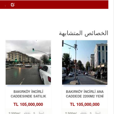
..
الخصائص المتشابهة
BAKIRKÖY İNCİRLİ
BAKIRKÖY İNCİRLİ ANA
CADDESINDE SATILIK
CADDEDE 2200M2 YENİ
2200M2 ACİL DÜKKAN
BİNADA DÜKKAN
TL
105,000,000
TL
105,000,000
5
2,500m²
5
2,500m²