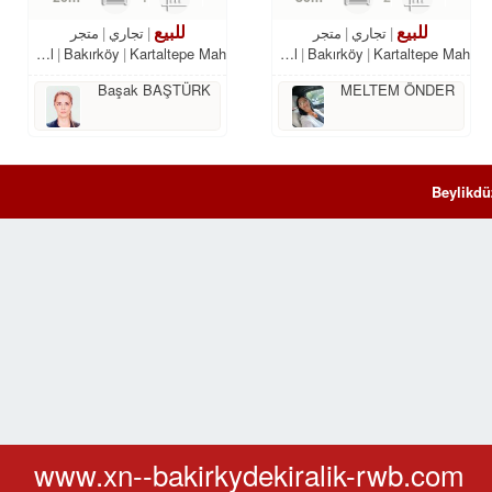
للبيع
للبيع
تجاري
متجر
تجاري
متجر
Istanbul
Bakırköy
Kartaltepe Mah.
Istanbul
Bakırköy
Kartaltepe Mah.
Başak BAŞTÜRK
MELTEM ÖNDER
Beylikdü
www.xn--bakirkydekiralik-rwb.com