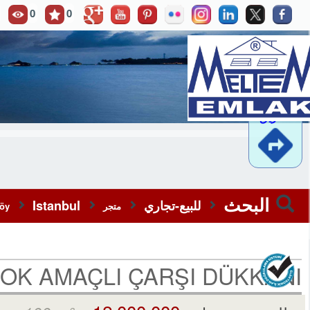
0
0
موقع
..مشاهدة
وصفة
الطريق
البحث
للبيع-تجاري
Istanbul
متجر
öy
OK AMAÇLI ÇARŞI DÜKKANI