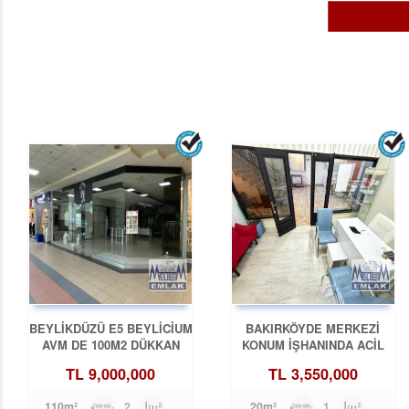
BEYLİKDÜZÜ E5 BEYLİCİUM
BAKIRKÖYDE MERKEZİ
AVM DE 100M2 DÜKKAN
KONUM İŞHANINDA ACİL
MAĞAZA
SATILIK DÜKKAN
TL
9,000,000
TL
3,550,000
2
110m²
1
20m²