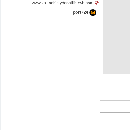
www.xn--bakirkydesatilik-rwb.com
port724