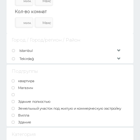
Кол-во комнат
Город / Город/регион / Район
Istanbul
Tekirdağ
Подгруппы
квартира
Магазин
Здание полностью
Земельный участок под жилую и коммерческую застройку
Вилла
Здание
Категория