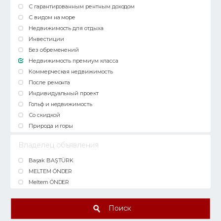
С гарантированным рентным доходом
С видом на море
Недвижимость для отдыха
Инвестиции
Без обременений
Недвижимость премиум класса
Коммерческая недвижимость
После ремонта
Индивидуальный проект
Гольф и недвижимость
Со скидкой
Природа и горы
Владелец объявления
Başak BAŞTÜRK
MELTEM ÖNDER
Meltem ÖNDER
Поиск