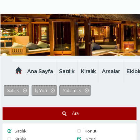
MELTEM EMLAK
Ana Sayfa
Satılık
Kiralık
Arsalar
Ekibi
Satılık
İş Yeri
Yatırımlık
Ara
Satılık
Konut
Kiralık
İş Yeri