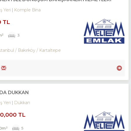
İş Yeri
Komple Bina
0 TL
m²
3
stanbul / Bakırköy
/ Kartaltepe
NADA DÜKKAN
İş Yeri
Dükkan
00,000 TL
00m²
5