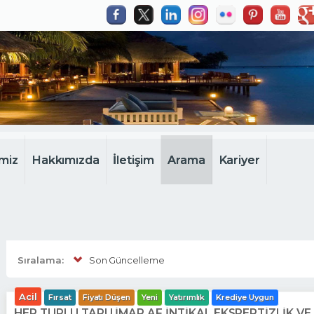
miz
Hakkımızda
İletişim
Arama
Kariyer
Sıralama:
Son Güncelleme
Acil
Fırsat
Fiyatı Düşen
Yeni
Yatırımlık
Krediye Uygun
HER TÜRLÜ TAPU İMAR AF İNTİKAL EKSPERTİZLİK V