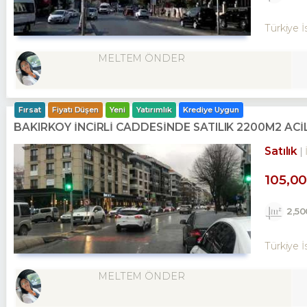
Türkiye İ
MELTEM ÖNDER
Fırsat
Fiyatı Düşen
Yeni
Yatırımlık
Krediye Uygun
BAKIRKÖY İNCİRLİ CADDESINDE SATILIK 2200M2 AC
Satılık
105,0
2,5
Türkiye İ
MELTEM ÖNDER