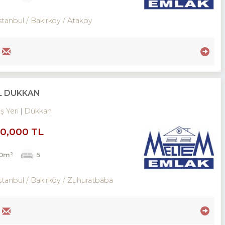
stanbul / Bakırköy
/ Ataköy
İL DÜKKAN
İş Yeri
Dükkan
00,000 TL
00m²
5
stanbul / Bakırköy
/ Zuhuratbaba