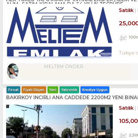
ALIM . SATIM. KİRALAMA DA 34 YILLIK TECRÜBE.
Satılık
25,00
100
Türkiye İ
MELTEM ÖNDER
Fırsat
Fiyatı Düşen
Yeni
Yatırımlık
Krediye Uygun
BAKIRKÖY İNCİRLİ ANA CADDEDE 2200M2 YENİ Bİ
Satılık
105,0
2,5