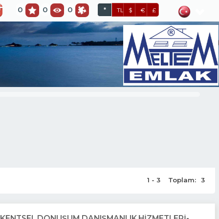
0
0
0
*
TL
$
€
£
1 - 3
Toplam:
3
E KENTSEL DÖNÜŞÜM DANIŞMANLIK HİZMETLERİ-