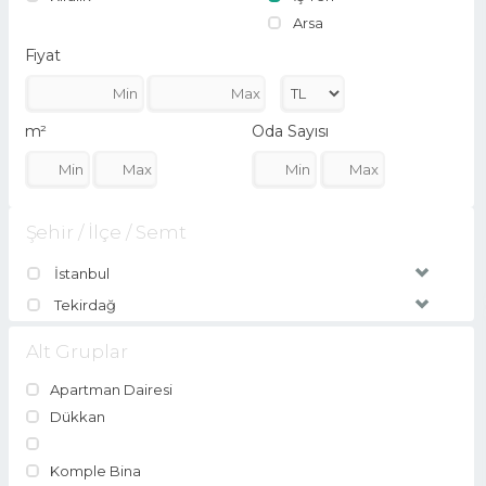
Arsa
Fiyat
m²
Oda Sayısı
Şehir / İlçe / Semt
İstanbul
Tekirdağ
Alt Gruplar
Apartman Dairesi
Dükkan
Komple Bina