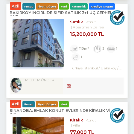
Acil
Fırsat
Fiyatı Düşen
Yeni
Yatırımlık
Krediye Uygun
BAKIRKÖY İNCİRLİDE SIFIR SATILIK 3+1 ÜÇ CEPHELİ ARA
KAT
Satılık
Konut
Apartman Dairesi
15,200,000 TL
110m²
3
1
1
Türkiye İstanbul / Bakırköy
/ Kartaltepe
MELTEM ÖNDER
Acil
Fırsat
Fiyatı Düşen
Yeni
SİNANOBA: EMLAK KONUT EVLERINDE KİRALIK VİLLA
3+1
Kiralık
Konut
Villa
77,000 TL