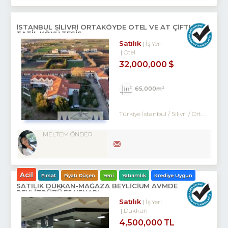
İSTANBUL SİLİVRİ ORTAKÖYDE OTEL VE AT ÇİFTLİĞİ
TATİL KÖYÜ TESİS
Satılık
İş Yeri
Otel
32,000,000 $
65,000m²
Türkiye İstanbul / Silivri
/ Ortaköy
/ 
MELTEM ÖNDER
Acil
Fırsat
Fiyatı Düşen
Yeni
Yatırımlık
Krediye Uygun
SATILIK DÜKKAN-MAĞAZA BEYLİCİUM AVMDE
BEYLİZDÜZÜ E5 KENARI
Satılık
İş Yeri
Dükkan
4,500,000 TL