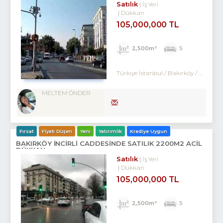
Satılık
İş Yeri
Dükkan
105,000,000 TL
2,500m²
5
Türkiye İstanbul / Bakırköy
/ Ataköy
MELTEM ÖNDER
Fırsat
Fiyatı Düşen
Yeni
Yatırımlık
Krediye Uygun
BAKIRKÖY İNCİRLİ CADDESINDE SATILIK 2200M2 ACİL
DÜKKAN
Satılık
İş Yeri
Dükkan
105,000,000 TL
2,500m²
5