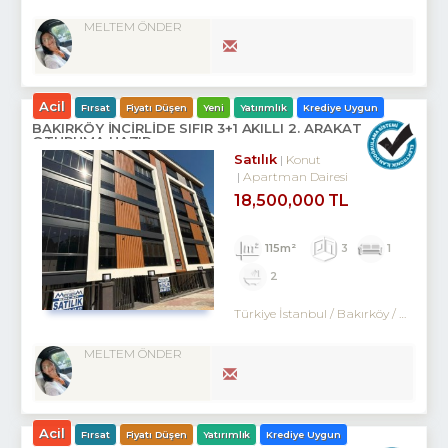
MELTEM ÖNDER
Acil
Fırsat
Fiyatı Düşen
Yeni
Yatırımlık
Krediye Uygun
BAKIRKÖY İNCİRLİDE SIFIR 3+1 AKILLI 2. ARAKAT
OTURUMA HAZIR
Satılık
Konut
Apartman Dairesi
18,500,000 TL
115m²
3
1
2
Türkiye İstanbul / Bakırköy
/ Kartaltepe
MELTEM ÖNDER
Acil
Fırsat
Fiyatı Düşen
Yatırımlık
Krediye Uygun