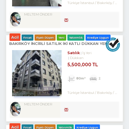
Türkiye İstanbul / Bakırköy
/ Zuhuratbaba
MELTEM ÖNDER
Acil
Fırsat
Fiyatı Düşen
Yeni
Yatırımlık
Krediye Uygun
BAKIRKÖY İNCİRLİ SATILIK İKİ KATLI DÜKKAN YENİ BİNA
Satılık
İş Yeri
Dükkan
5,500,000 TL
80m²
2
Türkiye İstanbul / Bakırköy
/ Kartaltepe
MELTEM ÖNDER
Acil
Fırsat
Fiyatı Düşen
Yatırımlık
Krediye Uygun