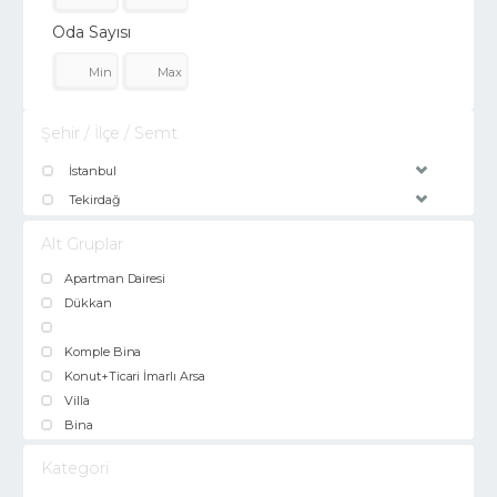
Oda Sayısı
Şehir / İlçe / Semt
İstanbul
Tekirdağ
Alt Gruplar
Apartman Dairesi
Dükkan
Komple Bina
Konut+Ticari İmarlı Arsa
Villa
Bina
Kategori