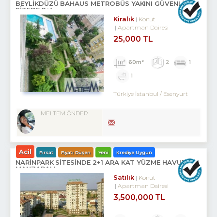
BEYLİKDÜZÜ BAHAUS METROBÜS YAKINI GÜVENLİKLİ
SİTEDE 2+1
Kiralık
Konut
Apartman Dairesi
25,000 TL
60m²
2
1
1
Türkiye İstanbul / Esenyurt
MELTEM ÖNDER
Acil
Fırsat
Fiyatı Düşen
Yeni
Krediye Uygun
NARİNPARK SİTESİNDE 2+1 ARA KAT YÜZME HAVUZ
MANZARALI
Satılık
Konut
Apartman Dairesi
3,500,000 TL