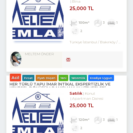
Bina
25,000 TL
100m²
3
1
2
Türkiye İstanbul / Bakırköy
/ Kartaltepe
MELTEM ÖNDER
Acil
Fırsat
Fiyatı Düşen
Yeni
Yatırımlık
Krediye Uygun
HER TÜRLÜ TAPU İMAR İNTİKAL EKSPERTİZLİK VE
KENTSEL DÖNÜŞÜM DANIŞMANLIK HİZMETLERİ
Satılık
Konut
Apartman Dairesi
25,000 TL
120m²
3
1
2