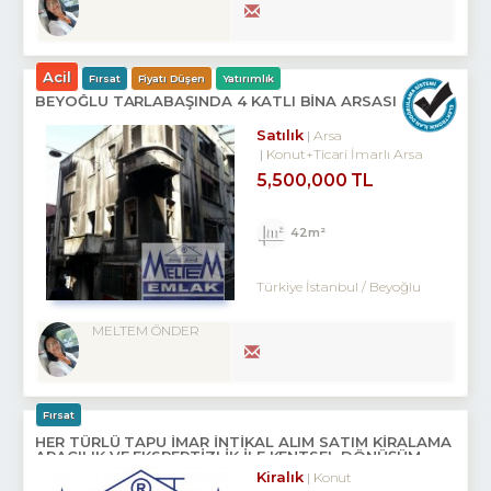
Acil
Fırsat
Fiyatı Düşen
Yatırımlık
BEYOĞLU TARLABAŞINDA 4 KATLI BINA ARSASI
Satılık
Arsa
Konut+Ticari İmarlı Arsa
5,500,000 TL
42m²
Türkiye İstanbul / Beyoğlu
MELTEM ÖNDER
Fırsat
HER TÜRLÜ TAPU İMAR İNTİKAL ALIM SATIM KİRALAMA
ARACILIK VE EKSPERTİZLİK ILE KENTSEL DÖNÜŞÜM
DANIŞMANLIK HİZMETLERİ
Kiralık
Konut