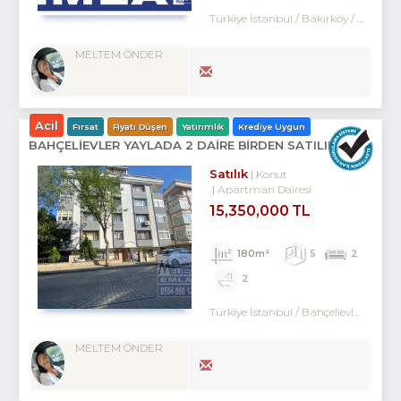
Türkiye İstanbul / Bakırköy
/ Kartaltepe
MELTEM ÖNDER
Acil
Fırsat
Fiyatı Düşen
Yatırımlık
Krediye Uygun
BAHÇELİEVLER YAYLADA 2 DAİRE BİRDEN SATILIKTIR.
Satılık
Konut
Apartman Dairesi
15,350,000 TL
180m²
5
2
2
Türkiye İstanbul / Bahçelievler
/ Merk
MELTEM ÖNDER