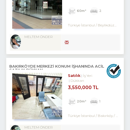
60m²
2
Türkiye İstanbul / Beylikdüzü
/ Kavak
MELTEM ÖNDER
BAKIRKÖYDE MERKEZİ KONUM İŞHANINDA ACİL
SATILIK DÜKKAN
Satılık
İş Yeri
Dükkan
3,550,000 TL
20m²
1
Türkiye İstanbul / Bakırköy
/ Kartaltepe
MELTEM ÖNDER