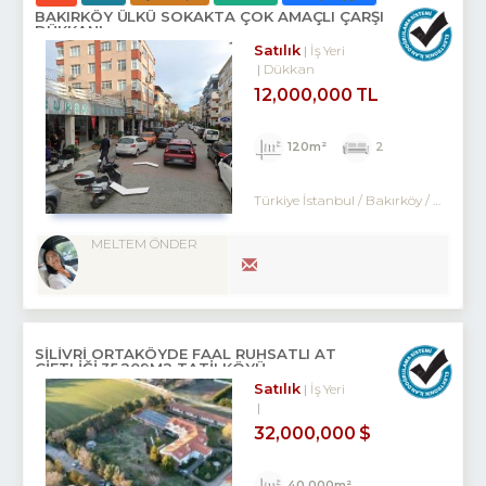
BAKIRKÖY ÜLKÜ SOKAKTA ÇOK AMAÇLI ÇARŞI
DÜKKANI
Satılık
İş Yeri
Dükkan
12,000,000 TL
120m²
2
Türkiye İstanbul / Bakırköy
/ Kartaltepe
MELTEM ÖNDER
SILIVRI ORTAKÖYDE FAAL RUHSATLI AT
ÇIFTLIĞI,35.209M2 TATILKÖYÜ
Satılık
İş Yeri
32,000,000 $
40,000m²