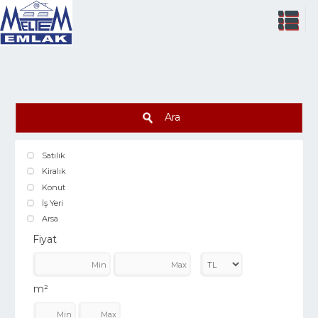
Ara
Satılık
Kiralık
Konut
İş Yeri
Arsa
Fiyat
m²