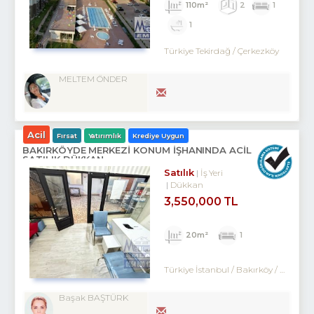
110m²
2
1
1
Türkiye Tekirdağ / Çerkezköy
MELTEM ÖNDER
Acil
Fırsat
Yatırımlık
Krediye Uygun
BAKIRKÖYDE MERKEZİ KONUM İŞHANINDA ACİL
SATILIK DÜKKAN
Satılık
İş Yeri
Dükkan
3,550,000 TL
20m²
1
Türkiye İstanbul / Bakırköy
/ Kartaltepe
Başak BAŞTÜRK