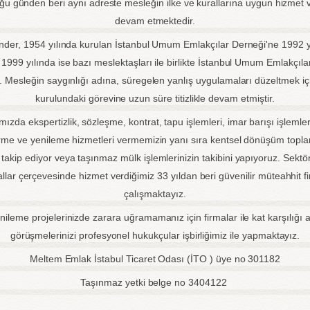
ğu günden beri aynı adreste mesleğin ilke ve kurallarına uygun hizmet
devam etmektedir.
der, 1954 yılında kurulan İstanbul Umum Emlakçılar Derneği'ne 1992 y
 1999 yılında ise bazı meslektaşları ile birlikte İstanbul Umum Emlakçıla
. Mesleğin saygınlığı adına, süregelen yanlış uygulamaları düzeltmek iç
kurulundaki görevine uzun süre titizlikle devam etmiştir.
ızda ekspertizlik, sözleşme, kontrat, tapu işlemleri, imar barışı işlemler
rme ve yenileme hizmetleri vermemizin yanı sıra kentsel dönüşüm toplant
takip ediyor veya taşınmaz mülk işlemlerinizin takibini yapıyoruz. Sektö
llar çerçevesinde hizmet verdiğimiz 33 yıldan beri güvenilir müteahhit fi
çalışmaktayız.
nileme projelerinizde zarara uğramamanız için firmalar ile kat karşılığı
görüşmelerinizi profesyonel hukukçular işbirliğimiz ile yapmaktayız.
Meltem Emlak İstabul Ticaret Odası (İTO ) üye no 301182
Taşınmaz yetki belge no 3404122
____________________________________________________