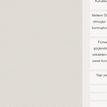
Kuruldu
Meltem Ön
olmuştur.
kurmuştur
Firmam
güçlendi
vekaleten 
yasal kura
Yapı ye