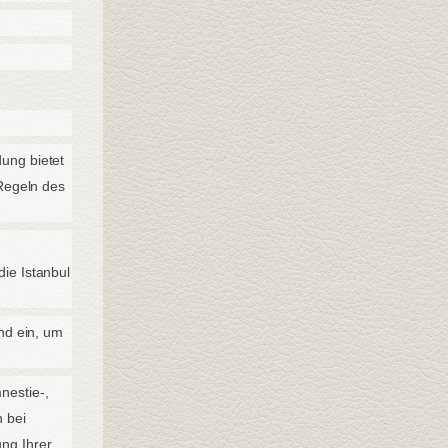
ung bietet
 Regeln des
ie Istanbul
nd ein, um
nestie-,
 bei
ng Ihrer