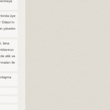
 vermeye
ılında üye
r Odası'nı
in yönetim
i, bina
ılarınızı
rde etik ve
rmaları ile
 anlaşma