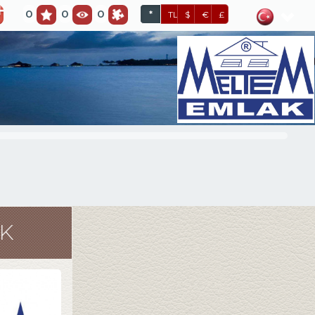
0
0
0
*
TL
$
€
£
K