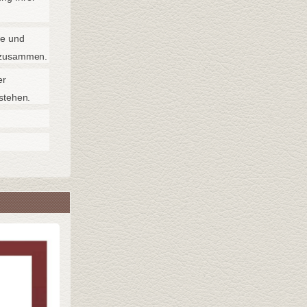
he und
n zusammen.
er
stehen.