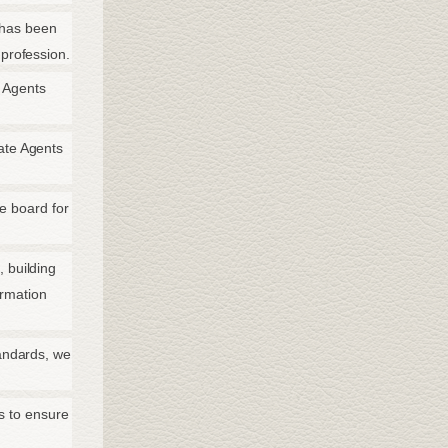
 has been
 profession.
 Agents
ate Agents
he board for
 building
ormation
tandards, we
s to ensure