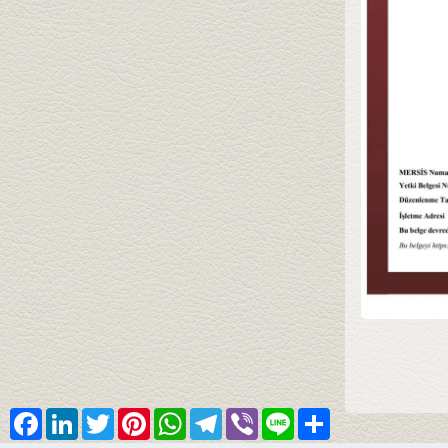
Facebook
LinkedIn
Twitter
Pinterest
WhatsApp
Telegram
Viber
Line
Share