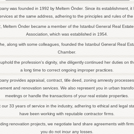
any was founded in 1992 by Meltem Önder. Since its establishment, it
ervices at the same address, adhering to the principles and rules of the
2, Meltem Önder became a member of the Istanbul General Real Estate
Association, which was established in 1954.
she, along with some colleagues, founded the Istanbul General Real Est
Chamber.
 uphold the profession's dignity, she diligently continued her duties on t
a long time to correct ongoing improper practices.
any provides appraisal, contract, title deed, zoning amnesty processes,
cement and renovation services. We also represent you in urban transf
meetings or handle the transactions of your real estate properties.
our 33 years of service in the industry, adhering to ethical and legal s
have been working with reputable contractor firms.
ilding renovation projects, we negotiate land share agreements with firm
you do not incur any losses.