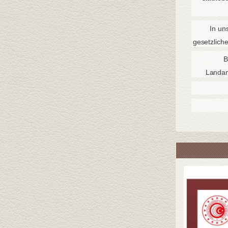
In un
gesetzlich
B
Landan