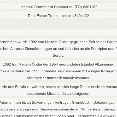
Istanbul Chamber of Commerce (ITO) #301182
Real Estate Trade License #3404122
____________________________________________________
ernehmen wurde 1992 von Meltem Önder gegründet. Seit seiner Gründ
elben Adresse Dienstleistungen an und hält sich an die Prinzipien und
Berufs.
1992 trat Meltem Önder der 1954 gegründeten Istanbul Allgemeiner
maklerverband bei. 1999 gründete sie zusammen mit einigen Kollegen d
Allgemeiner Immobilienmaklerkammer.
rde des Berufs zu wahren, setzte sie sich lange Zeit intensiv im Vorsta
bestehende Missstände zu korrigieren.
nternehmen bietet Bewertungs-, Vertrags-, Grundbuch-, Bebauungsam
äudeverstärkungs- und Renovierungsdienste an. Wir vertreten Sie auch
aulichen Transformationsbesprechungen oder übernehmen die Abwicklu