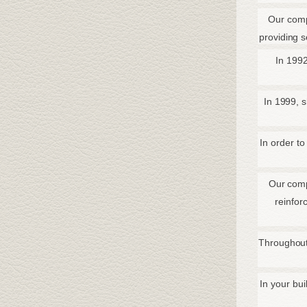
Our comp
providing s
In 199
In 1999, 
In order to
Our comp
reinfor
Throughout 
In your bu