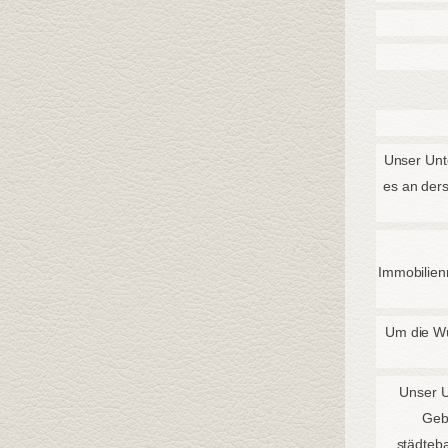
Unser Unt
es an ders
Immobilien
Um die Wü
Unser U
Geb
städteb