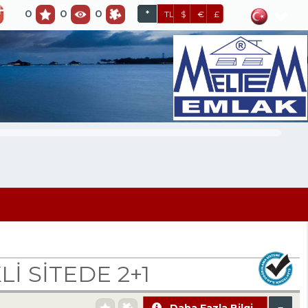
0
0
0
*
TL
$
€
£
 SİTEDE 2+1
Daha Fazla Bilgi