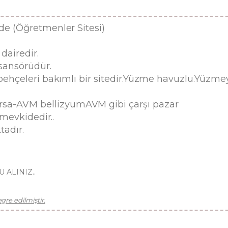
ede (Öğretmenler Sitesi)
dairedir.
asansörüdür.
ı behçeleri bakımlı bir sitedir.Yüzme havuzlu.Yüz
sa-AVM bellizyumAVM gibi çarşı pazar
 mevkidedir..
tadır.
ALINIZ..
re edilmiştir.