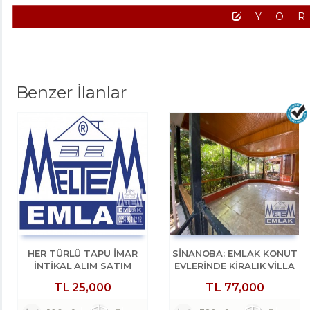
YO
Benzer İlanlar
HER TÜRLÜ TAPU İMAR
SİNANOBA: EMLAK KONUT
İNTİKAL ALIM SATIM
EVLERINDE KİRALIK VİLLA
KİRALAMA ARACILIK VE
3+1
TL
25,000
TL
77,000
EKSPERTİZLİK ILE KENTSEL
DÖNÜŞÜM DANIŞMANLIK