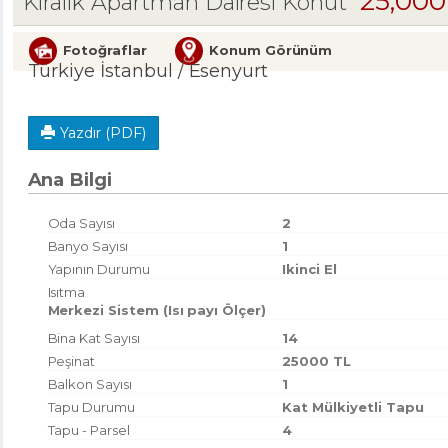
25,00
Kiralık Apartman Dairesi Konut
Fotoğraflar
Konum Görünüm
Türkiye İstanbul / Esenyurt
Yazdır (PDF)
Ana Bilgi
Oda Sayısı
2
Banyo Sayısı
1
Yapının Durumu
Ikinci El
Isıtma
Merkezi Sistem (Isı payı Ölçer)
Bina Kat Sayısı
14
Peşinat
25000 TL
Balkon Sayısı
1
Tapu Durumu
Kat Mülkiyetli Tapu
Tapu - Parsel
4