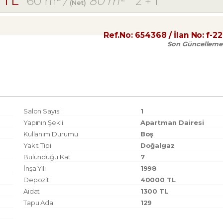
0 TL
60 m²
/
80 m²
2 + 1
(Net)
Ref.No:
654368
/ İlan No:
f-2
Son Güncelleme
Salon Sayısı
1
Yapının Şekli
Apartman Dairesi
Kullanım Durumu
Boş
Yakıt Tipi
Doğalgaz
Bulunduğu Kat
7
İnşa Yılı
1998
Depozit
40000 TL
Aidat
1300 TL
Tapu Ada
129