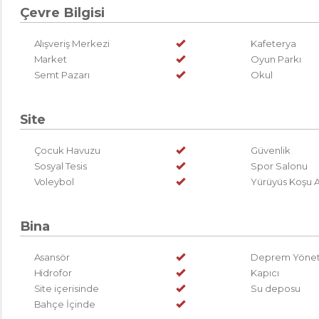
Çevre Bilgisi
Alışveriş Merkezi
Kafeterya
Market
Oyun Parkı
Semt Pazarı
Okul
Site
Çocuk Havuzu
Güvenlik
Sosyal Tesis
Spor Salonu
Voleybol
Yürüyüs Koşu A
Bina
Asansör
Deprem Yönetm
Hidrofor
Kapıcı
Site içerisinde
Su deposu
Bahçe İçinde