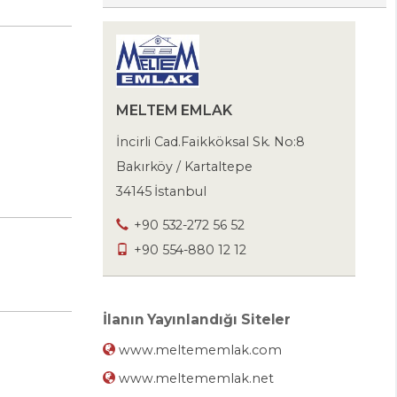
MELTEM EMLAK
İncirli Cad.Faikköksal Sk. No:8
Bakırköy / Kartaltepe
34145 İstanbul
+90 532-272 56 52
+90 554-880 12 12
İlanın Yayınlandığı Siteler
www.meltememlak.com
www.meltememlak.net