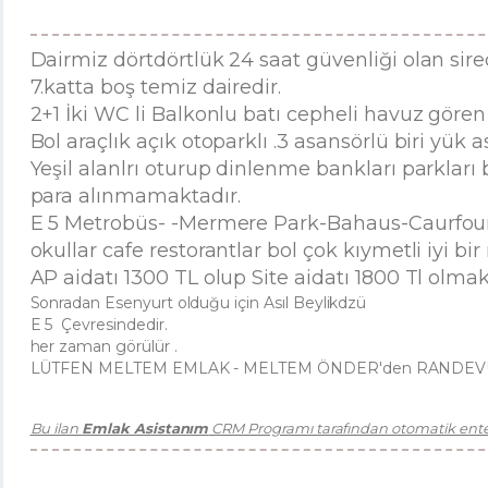
Dairmiz dörtdörtlük 24 saat güvenliği olan sir
7.katta boş temiz dairedir.
2+1 İki WC li Balkonlu batı cepheli havuz gören 
Bol araçlık açık otoparklı .3 asansörlü biri yük 
Yeşil alanlrı oturup dinlenme bankları parklar
para alınmamaktadır.
E 5 Metrobüs- -Mermere Park-Bahaus-Caurfour
okullar cafe restorantlar bol çok kıymetli iyi bir
AP aidatı 1300 TL olup Site aidatı 1800 Tl olmak
Sonradan Esenyurt olduğu için Asıl Beylikdzü
E 5 Çevresindedir.
her zaman görülür .
LÜTFEN MELTEM EMLAK - MELTEM ÖNDER'den RANDEVU 
Bu ilan
Emlak Asistanım
CRM Programı tarafından otomatik enteg