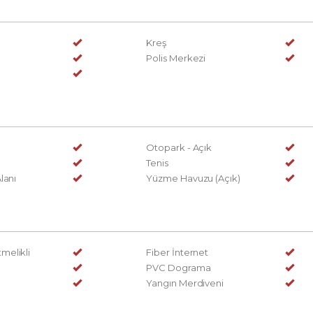
Kreş
Polis Merkezi
Otopark - Açık
Tenis
lanı
Yüzme Havuzu (Açık)
elikli
Fiber İnternet
PVC Dograma
Yangın Merdiveni