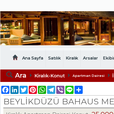
MELTEM EMLAK
Ana Sayfa
Satılık
Kiralık
Arsalar
Ekibi
Ara
Kiralık-Konut
Apartman Dairesi
Facebook
LinkedIn
Twitter
Pinterest
WhatsApp
Telegram
Viber
Line
Share
BEYLİKDÜZÜ BAHAUS MET