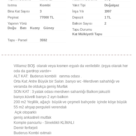
Banyo Sayısı
2
Yapının Şekli
Triplex
Yapının Durumu
Ikinci El
Kullanım
Boş
Durumu
Isıtma
Kombi
Yakıt Tipi
Doğalgaz
Bina Kat Sayısı
3
İnşa Yılı
1997
Peşinat
77000 TL
Depozit
1 TL
Yapının Yönü
Balkon Sayısı
2
Doğu
Batı
Kuzey
Güney
Tapu Durumu
Kat Mülkiyetli Tapu
Tapu - Parsel
3592
Villamız BOŞ olarak veya kısmen eşyalı da verilebilir. (eşya
olarak her oda da gardrop.vardır=
ALT KAT: Buderus kombili ısınma odası .
Orta Kat: Antre Büyük bir Salon .banyo wc -Merdiven sahahlığı
ve veranda ile oldukça geniş Murfak
SON KAT : 3 yatak odası merdiven sahanlığı Balkon jakuzili
banyo.küvetli banyo 2 ayrı balkon
200 m2 Yeşillik, ağaçlı büyük ve çeşmeli bahçede içinde köşe
büyük 55 m2 ahşap perguleli verendalı
Açık otoparklı
geniş ankastreli mutfak