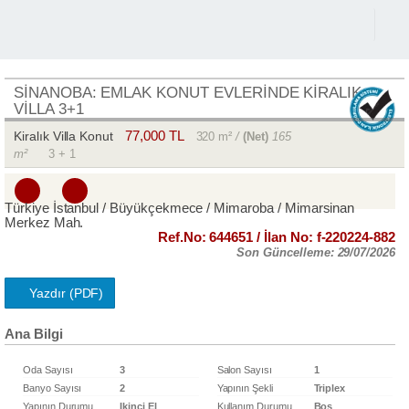
Facebook
LinkedIn
Twitter
WhatsApp
Telegram
Share
SİNANOBA: EMLAK KONUT EVLERINDE KİRALIK
VİLLA 3+1
77,000 TL
Kiralık Villa Konut
320 m²
/
(Net)
165 m²
3 + 1
Türkiye İstanbul / Büyükçekmece
/ Mimaroba
/
Mimarsinan Merkez Mah.
Ref.No:
644651
/ İlan No:
f-220224-882
Son Güncelleme:
29/07/2026
Yazdır (PDF)
Ana Bilgi
Oda Sayısı
3
Salon Sayısı
1