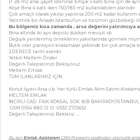
(+ 28 m2 arsa ;şayet istenirse bitişik 5 katlı bina için de ayr
Köşe Bina 4 katlı iken 150/180 m2 kullanılabilen alanlıdır.
Çok amaçlı olarak yıkılıp yapılırsa 200 m2 kadar kullanım al
Yatırımlık bir Arsadır.İstanbul'un ve turizmin gözbebeği o
Bu bölgemiz kısa zamanda , arsa değerini yatırımcıya a
Bina altında iki ayrı depolu dükkan mevcut idi.
Değişik yenilenmiş örneklerini yakınlarında görmek mü
Butik otel ,pansiyon kiralamalar şeklinde bir çok amaçla ku
2.DERECE tarihi eserdir.
Yetkili Meltem Önder
Değerli Taleplerinizi Bekliyoruz
Meltem Emlak
TÜM İLANLARIMIZ İÇİN:
Konut-İşyeri-Arsa v.b. her türlü Emlak Alım-Satım-Kiralama
MELTEM EMLAK
İNCİRLİ CAD .FAİK KÖKSAL SOK. 8/B BAKIRKÖY/İSTANBU
GSM:0554 880 12 12 -0532 2725652
Değerli Taleplerinizi Bekleriz ....
Bu ilan
Emlak Asistanım
CRM Programı tarafından otomatik enteg