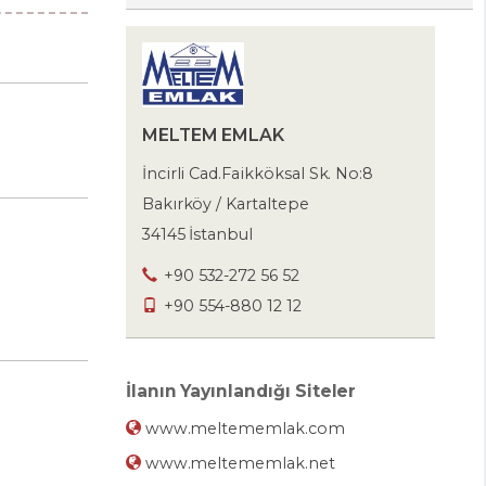
MELTEM EMLAK
İncirli Cad.Faikköksal Sk. No:8
Bakırköy / Kartaltepe
34145 İstanbul
+90 532-272 56 52
+90 554-880 12 12
İlanın Yayınlandığı Siteler
www.meltememlak.com
www.meltememlak.net