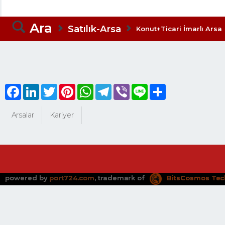
Ara
Satılık-Arsa
Konut+Ticari İmarlı Arsa
Facebook
LinkedIn
Twitter
Pinterest
WhatsApp
Telegram
Viber
Line
Share
Arsalar
Kariyer
powered by
port724.com
, trademark of
BitsCosmos Tec