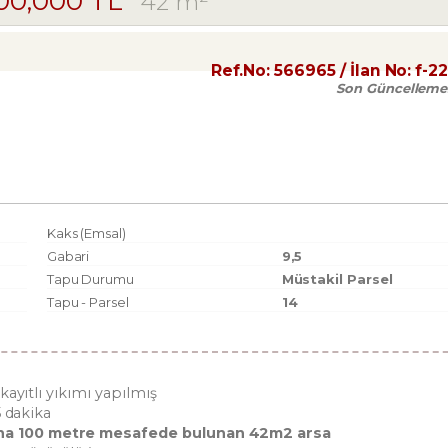
500,000 TL
42 m²
Ref.No:
566965
/ İlan No:
f-2
Son Güncelleme
Kaks (Emsal)
Gabari
9,5
Tapu Durumu
Müstakil Parsel
Tapu - Parsel
14
kayıtlı yıkımı yapılmış
5 dakika
ına 100 metre mesafede bulunan 42m2 arsa