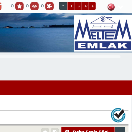
0
0
0
*
TL
$
€
£
Daha Fazla Bilgi