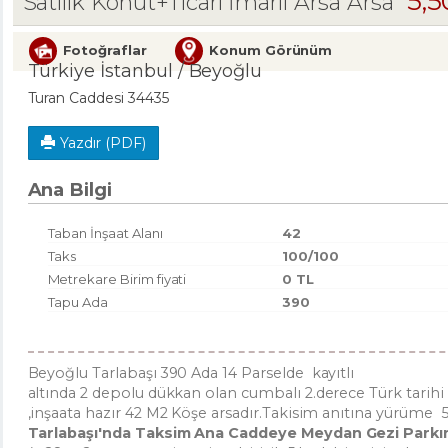
5,
Satılık Konut+Ticari İmarlı Arsa Arsa
Fotoğraflar
Konum Görünüm
Türkiye İstanbul / Beyoğlu
Turan Caddesi 34435
Yazdır (PDF)
Ana Bilgi
Taban İnşaat Alanı
42
Taks
100/100
Metrekare Birim fiyati
0 TL
Tapu Ada
390
Beyoğlu Tarlabaşı 390 Ada 14 Parselde kayıtlı
altında 2 depolu dükkan olan cumbalı 2.derece Türk tarihi 
,inşaata hazır 42 M2 Köşe arsadır.Takisim anıtına yürüme 
Tarlabaşı'nda Taksim Ana Caddeye Meydan Gezi Park