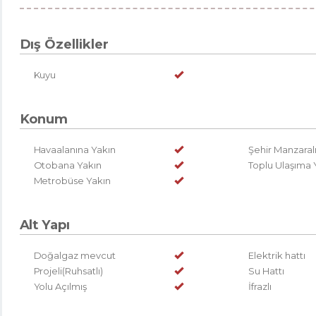
Dış Özellikler
Kuyu
Konum
Havaalanına Yakın
Şehir Manzaral
Otobana Yakın
Toplu Ulaşıma 
Metrobüse Yakın
Alt Yapı
Doğalgaz mevcut
Elektrik hattı
Projeli(Ruhsatlı)
Su Hattı
Yolu Açılmış
İfrazlı