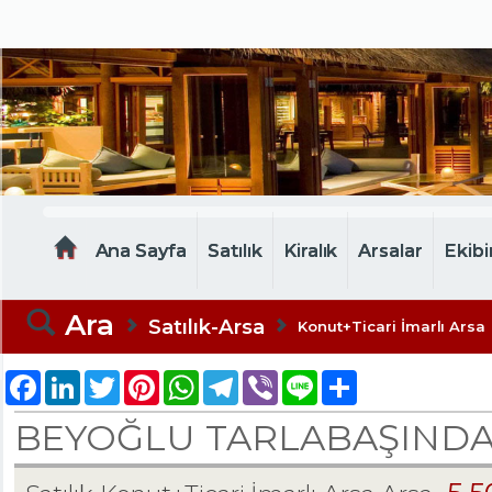
MELTEM EMLAK
Ana Sayfa
Satılık
Kiralık
Arsalar
Ekibi
Ara
Satılık-Arsa
Konut+Ticari İmarlı Arsa
Facebook
LinkedIn
Twitter
Pinterest
WhatsApp
Telegram
Viber
Line
Share
BEYOĞLU TARLABAŞINDA 