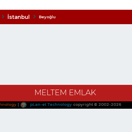
İstanbul
Beyoğlu
MELTEM EMLAK
hnology
|
pLan-et Technology
copyright © 2002-2026