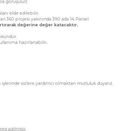
ıca görüşülür)
anı elde edilebilir.
lan 360 projesi yakınında 390 ada 14 Parsel
rtırarak değerine değer katacaktır.
mkündür.
llanıma hazırlanabilir..
 işlerinde sizlere yardımcı olmaktan mutluluk duyarız.
L
re edilmiştir.