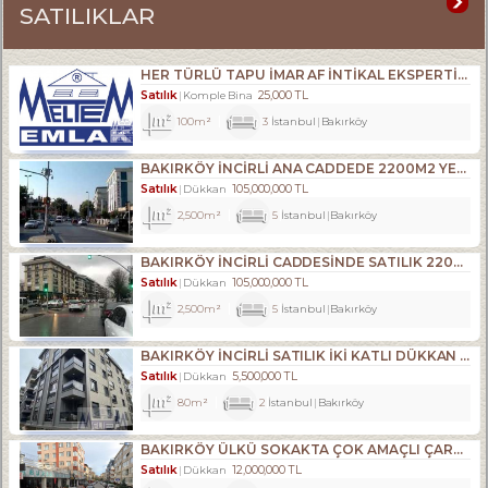
SATILIKLAR
HER TÜRLÜ TAPU İMAR AF İNTİKAL EKSPERTİZLİK VE KENTSEL DÖNÜŞÜM DANIŞMANLIK HİZMETLERİ- ALIM . SATIM. KİRALAMA DA 34 YILLIK TECRÜBE.
Satılık
25,000 TL
Komple Bina
100m²
3
İstanbul
Bakırköy
BAKIRKÖY İNCİRLİ ANA CADDEDE 2200M2 YENİ BİNADA DÜKKAN
Satılık
105,000,000 TL
Dükkan
2,500m²
5
İstanbul
Bakırköy
BAKIRKÖY İNCİRLİ CADDESINDE SATILIK 2200M2 ACİL DÜKKAN
Satılık
105,000,000 TL
Dükkan
2,500m²
5
İstanbul
Bakırköy
BAKIRKÖY İNCİRLİ SATILIK İKİ KATLI DÜKKAN YENİ BİNA
Satılık
5,500,000 TL
Dükkan
80m²
2
İstanbul
Bakırköy
BAKIRKÖY ÜLKÜ SOKAKTA ÇOK AMAÇLI ÇARŞI DÜKKANI
Satılık
12,000,000 TL
Dükkan