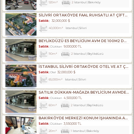
120m²
2
İstanbul
Bakırköy
SILIVRI ORTAKÖYDE FAAL RUHSATLI AT ÇIFTLIĞI,35.209M2 TATILKÖYÜ
Satılık
32,000,000 $
40,000m²
İstanbul
Silivri
BEYLİKDÜZÜ E5 BEYLİCİUM AVM DE 100M2 DÜKKAN MAĞAZA
Satılık
9,000,000 TL
Dükkan
110m²
2
İstanbul
Beylikdüzü
İSTANBUL SİLİVRİ ORTAKÖYDE OTEL VE AT ÇİFTLİĞİ TATİL KÖYÜ TESİS
Satılık
32,000,000 $
Otel
65,000m²
İstanbul
Silivri
SATILIK DÜKKAN-MAĞAZA BEYLİCİUM AVMDE BEYLİZDÜZÜ E5 KENARI
Satılık
4,500,000 TL
Dükkan
60m²
2
İstanbul
Beylikdüzü
BAKIRKÖYDE MERKEZİ KONUM İŞHANINDA ACİL SATILIK DÜKKAN
Satılık
3,550,000 TL
Dükkan
20m²
1
İstanbul
Bakırköy