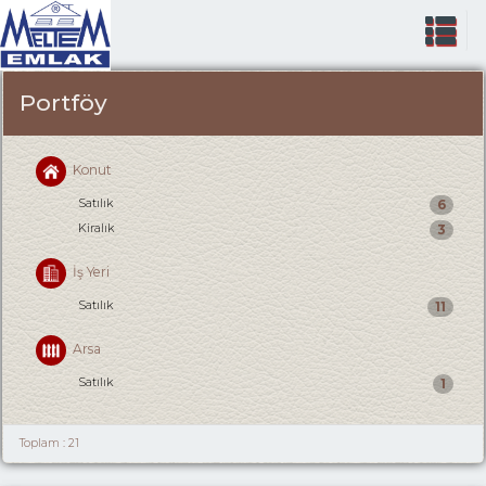
Portföy
Konut
Satılık
6
Kiralık
3
İş Yeri
Satılık
11
Arsa
Satılık
1
Toplam : 21