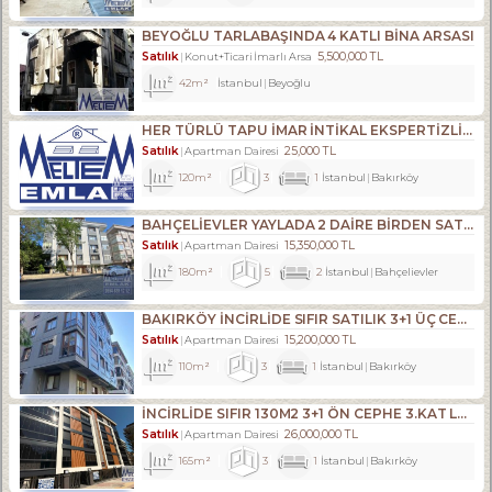
BEYOĞLU TARLABAŞINDA 4 KATLI BINA ARSASI
Satılık
5,500,000 TL
Konut+Ticari İmarlı Arsa
42m²
İstanbul
Beyoğlu
HER TÜRLÜ TAPU İMAR İNTİKAL EKSPERTİZLİK VE KENTSEL DÖNÜŞÜM DANIŞMANLIK HİZMETLERİ
Satılık
25,000 TL
Apartman Dairesi
120m²
3
1
İstanbul
Bakırköy
BAHÇELİEVLER YAYLADA 2 DAİRE BİRDEN SATILIKTIR.
Satılık
15,350,000 TL
Apartman Dairesi
180m²
5
2
İstanbul
Bahçelievler
BAKIRKÖY İNCİRLİDE SIFIR SATILIK 3+1 ÜÇ CEPHELİ ARA KAT
Satılık
15,200,000 TL
Apartman Dairesi
110m²
3
1
İstanbul
Bakırköy
İNCİRLİDE SIFIR 130M2 3+1 ÖN CEPHE 3.KAT LÜKS DAİRE
Satılık
26,000,000 TL
Apartman Dairesi
165m²
3
1
İstanbul
Bakırköy