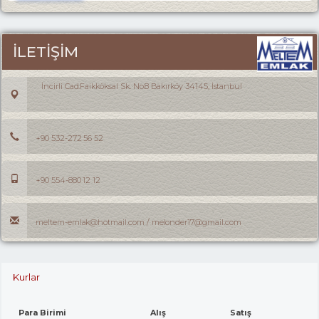
İLETİŞİM
İncirli Cad.Faikköksal Sk. No:8 Bakırköy 34145, İstanbul
+90 532-272 56 52
+90 554-880 12 12
meltem-emlak@hotmail.com / melonder17@gmail.com
Kurlar
Para Birimi
Alış
Satış