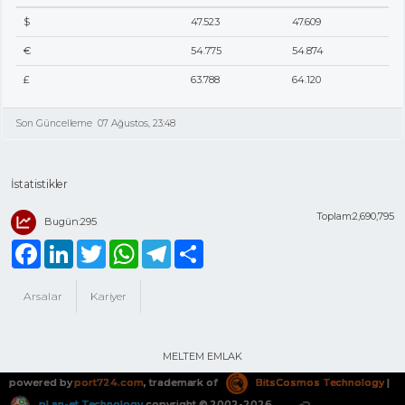
$
47.523
47.609
€
54.775
54.874
£
63.788
64.120
Son Güncelleme
07 Ağustos, 23:48
İstatistikler
Toplam:2,690,795
Bugün:295
Facebook
LinkedIn
Twitter
WhatsApp
Telegram
Share
Arsalar
Kariyer
MELTEM EMLAK
powered by
port724.com
, trademark of
BitsCosmos Technology
|
pLan-et Technology
copyright © 2002-2026