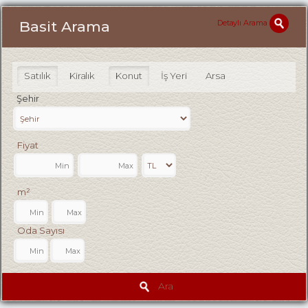
Detaylı Arama
Basit Arama
Satılık
Kiralık
Konut
İş Yeri
Arsa
Şehir
Fiyat
m²
Oda Sayısı
Ara