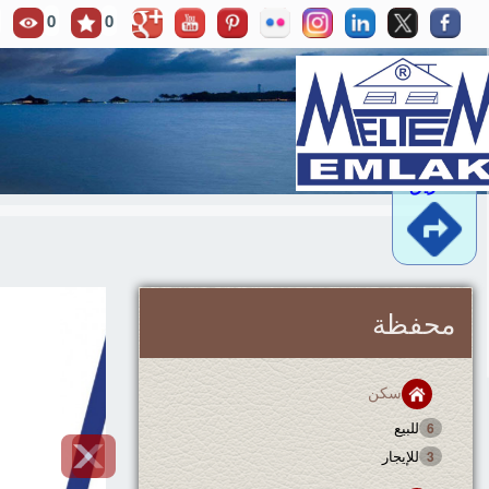
0
0
موقع
..مشاهدة
وصفة
الطريق
محفظة
سكن
للبيع
6
للإيجار
3