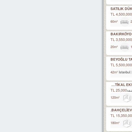
SATILIK D
4,500,000 T
BAKIRKÖYD
3,550,000 T
BEYOĞLU TA
5,500,000 T
Istanbul
HER TÜRLÜ TAPU İMAR İNTİKAL EKSPERTİZLİK VE KENTSEL DÖNÜŞÜM DANIŞMANLIK HİZMETLERİ
25,000 TL
قة
BAHÇELİEVL
15,350,000 