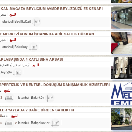
ÜKKAN-MAĞAZA BEYLİCİUM AVMDE BEYLİZDÜZÜ E5 KENARI
للبيع
L
متجر
2
Istanbul
Beylikdüzü
60m²
E MERKEZİ KONUM İŞHANINDA ACİL SATILIK DÜKKAN
للبيع
L
متجر
1
Istanbul
Bakırköy
20m²
RLABAŞINDA 4 KATLI BINA ARSASI
للبيع
L
أرض للسكن أو للتجارة
Beyoğlu
42m²
للبيع
ش
3
1
Istanbul
Bakırköy
120m²
ER YAYLADA 2 DAİRE BİRDEN SATILIKTIR.
للبيع
TL
شقة
5
2
Istanbul
Bahçelievler
180m²