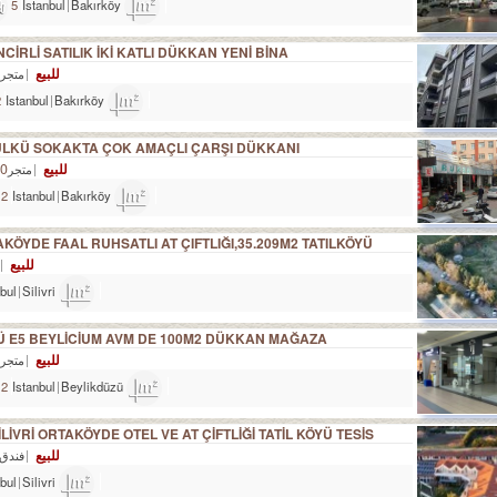
5
Istanbul
Bakırköy
2,500m²
CİRLİ SATILIK İKİ KATLI DÜKKAN YENİ BİNA
للبيع
L
متجر
2
Istanbul
Bakırköy
80m²
ÜLKÜ SOKAKTA ÇOK AMAÇLI ÇARŞI DÜKKANI
للبيع
TL
متجر
2
Istanbul
Bakırköy
120m²
TAKÖYDE FAAL RUHSATLI AT ÇIFTLIĞI,35.209M2 TATILKÖYÜ
للبيع
nbul
Silivri
40,000m²
Ü E5 BEYLİCİUM AVM DE 100M2 DÜKKAN MAĞAZA
للبيع
L
متجر
2
Istanbul
Beylikdüzü
110m²
LİVRİ ORTAKÖYDE OTEL VE AT ÇİFTLİĞİ TATİL KÖYÜ TESİS
للبيع
فندق
nbul
Silivri
65,000m²