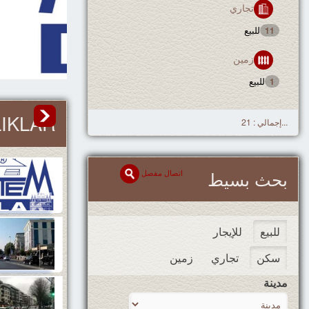
تجاري
للبيع
11
زمین
للبيع
1
LIKLAR
...إجمالي : 21
اتصال مفصل
بحث بسيط
للبيع
للإيجار
سكن
تجاري
زمین
مدينة