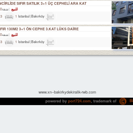
NCİRLİDE SIFIR SATILIK 3+1 ÜÇ CEPHELİ ARA KAT
للبيع
TL
شقة
3
1
Istanbul
Bakırköy
110m²
SIFIR 130M2 3+1 ÖN CEPHE 3.KAT LÜKS DAİRE
للبيع
TL
شقة
3
1
Istanbul
Bakırköy
165m²
www.xn--bakirkydekiralik-rwb.com
powered by
port724.com
, trademark of
Bi