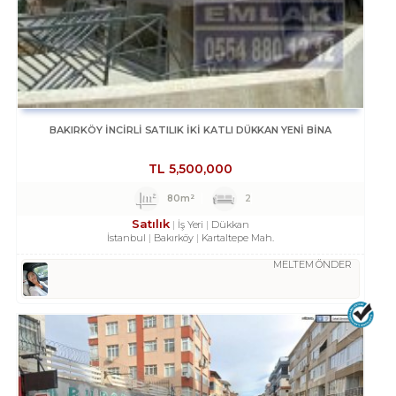
BAKIRKÖY İNCİRLİ SATILIK İKİ KATLI DÜKKAN YENİ BİNA
TL
5,500,000
80m²
2
Satılık
İş Yeri
Dükkan
İstanbul
Bakırköy
Kartaltepe Mah.
MELTEM ÖNDER