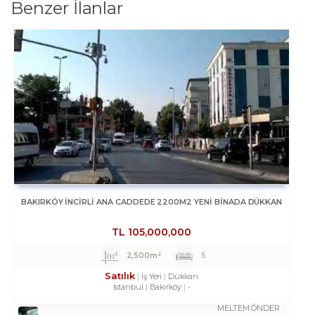
Benzer İlanlar
BAKIRKÖY İNCİRLİ ANA CADDEDE 2200M2 YENİ BİNADA DÜKKAN
TL
105,000,000
2,500m²
5
Satılık
İş Yeri
Dükkan
İstanbul
Bakırköy
-
MELTEM ÖNDER