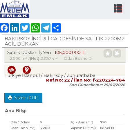
Facebook
LinkedIn
Twitter
WhatsApp
Telegram
Share
BAKIRKÖY İNCİRLİ CADDESINDE SATILIK 2200M2
ACİL DÜKKAN
105,000,000 TL
Satılık Dükkan İş Yeri
2,500 m²
/
(Net)
2,200 m²
Oda / Bölme: 5
Türkiye İstanbul / Bakırköy
/ Zuhuratbaba
Ref.No:
22
/ İlan No:
f-220224-784
Son Güncelleme:
29/07/2026
Yazdır (PDF)
Ana Bilgi
Oda / Bölme
5
Açık Alan (m²)
750
Kapalı alan (m²)
2200
Yapının Durumu
Ikinci El