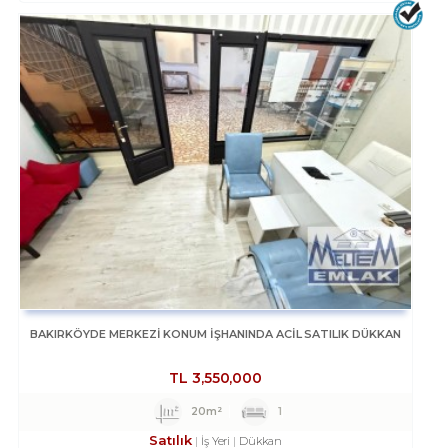
BAKIRKÖYDE MERKEZİ KONUM İŞHANINDA ACİL SATILIK DÜKKAN
TL
3,550,000
20m²
1
Satılık
İş Yeri
Dükkan