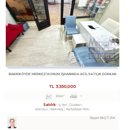
BAKIRKÖYDE MERKEZİ KONUM İŞHANINDA ACİL SATILIK DÜKKAN
TL
3,550,000
20m²
1
Satılık
İş Yeri
Dükkan
İstanbul
Bakırköy
Kartaltepe Mah.
Başak BAŞTÜRK