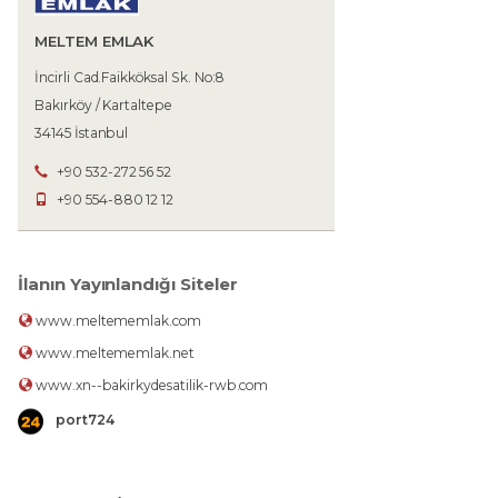
MELTEM EMLAK
İncirli Cad.Faikköksal Sk. No:8
Bakırköy / Kartaltepe
34145 İstanbul
+90 532-272 56 52
+90 554-880 12 12
İlanın Yayınlandığı Siteler
www.meltememlak.com
www.meltememlak.net
www.xn--bakirkydesatilik-rwb.com
port724