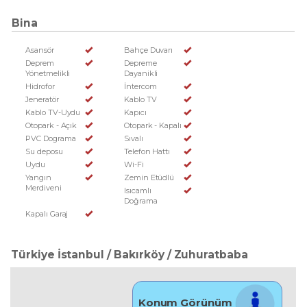
Bina
Asansör
Bahçe Duvarı
Deprem
Depreme
Yönetmelikli
Dayanikli
Hidrofor
İntercom
Jeneratör
Kablo TV
Kablo TV-Uydu
Kapıcı
Otopark - Açık
Otopark - Kapalı
PVC Dograma
Sıvalı
Su deposu
Telefon Hattı
Uydu
Wi-Fi
Yangın
Zemin Etüdlü
Merdiveni
Isıcamlı
Doğrama
Kapalı Garaj
Türkiye İstanbul / Bakırköy
/ Zuhuratbaba
Konum Görünüm