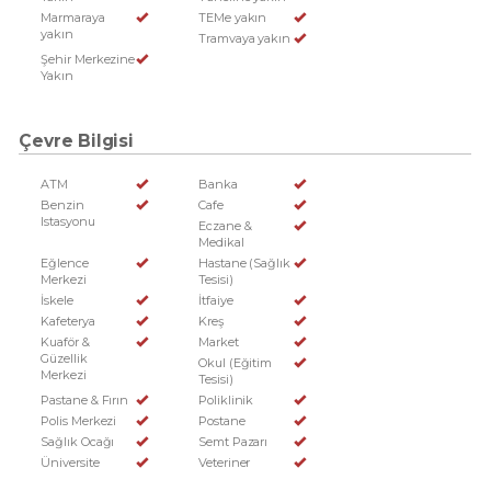
Marmaraya
TEMe yakın
yakın
Tramvaya yakın
Şehir Merkezine
Yakın
Çevre Bilgisi
ATM
Banka
Benzin
Cafe
Istasyonu
Eczane &
Medikal
Eğlence
Hastane (Sağlık
Merkezi
Tesisi)
İskele
İtfaiye
Kafeterya
Kreş
Kuaför &
Market
Güzellik
Okul (Eğitim
Merkezi
Tesisi)
Pastane & Fırın
Poliklinik
Polis Merkezi
Postane
Sağlık Ocağı
Semt Pazarı
Üniversite
Veteriner