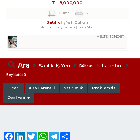
TL
9,000,000
110m²
2
Satılık
İş Yeri
Dükkan
İstanbul
Beylikdüzü
Barış Mah.
MELTEM ÖNDER
Ara
Satılık-İş Yeri
İstanbul
Dükkan
Beylikdüzü
Ticari
Kira Garantili
Yatırımlık
Problemsiz
Özel Yapım
Facebook
LinkedIn
Twitter
WhatsApp
Telegram
Share