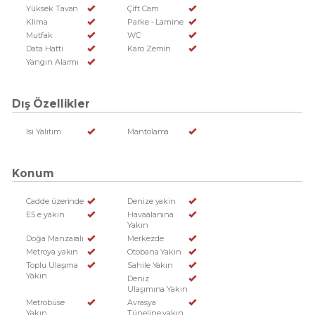
Yüksek Tavan
Çift Cam
Klima
Parke - Lamine
Mutfak
WC
Data Hattı
Karo Zemin
Yangın Alarmı
Dış Özellikler
Isı Yalıtım
Mantolama
Konum
Cadde üzerinde
Denize yakin
E5 e yakın
Havaalanına
Yakın
Doğa Manzaralı
Merkezde
Metroya yakın
Otobana Yakın
Toplu Ulaşıma
Sahile Yakın
Yakın
Deniz
Ulaşımına Yakın
Metrobüse
Avrasya
Yakın
Tüneline yakın