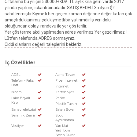
Ortalama bu yıl için 530000+KDV TL aylık kira geliri vardır.2017
yılında yapılmış iskanlı binadadır..SATIŞ BEDELİ 3milyon $?
sabitlenmiştir.Kıymeti her geçen zaman değerine değer katan çok
amaçlı dükkanımız çok kıymetli bir yatırımdır.İş yeri dolu
olduğundan dolayı randevu ile yer gösterilir.
Yer gösterme akdi yapılmadan adres verilmez.Yer gezdirilmez !
Lütfen telefonda ADRES sormayınız.
Ciddi olanların değerli taleplerini bekleriz.
İç Özellikler
ADSL
Asma Tavan
Telefon - Faks
Fiber İnternet
Hattı
İnternet
Isıcam
Kartonpiyer
Lake Boyalı
Parke
Kapı
Plastik Tavan
Sanayi elektrigi
Saten Boya
Seramik Zemin
Spot
Aydınlatma
Vestiyer
Yarı Mat
Yağlıboyalı
Saten Duvar