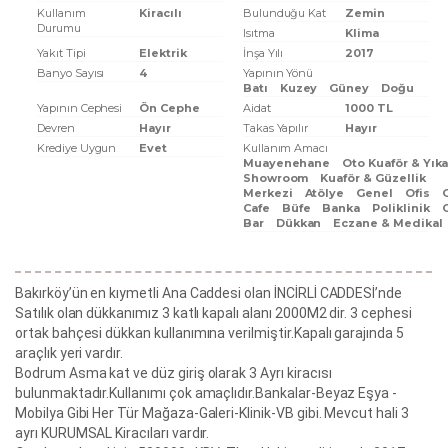
Kullanım
Kiracılı
Bulunduğu Kat
Zemin
Durumu
Isıtma
Klima
Yakıt Tipi
Elektrik
İnşa Yılı
2017
Banyo Sayısı
4
Yapının Yönü
Batı
Kuzey
Güney
Doğu
Yapının Cephesi
Ön Cephe
Aidat
1000 TL
Devren
Hayır
Takas Yapılır
Hayır
Krediye Uygun
Evet
Kullanım Amacı
Muayenehane
Oto Kuaför & Yık
Showroom
Kuaför & Güzellik
Merkezi
Atölye
Genel
Ofis
Cafe
Büfe
Banka
Poliklinik
Bar
Dükkan
Eczane & Medikal
Bakırköy’ün en kıymetli Ana Caddesi olan İNCİRLİ CADDESİ’nde
Satılık olan dükkanımız 3 katlı kapalı alanı 2000M2 dir. 3 cephesi
ortak bahçesi dükkan kullanımına verilmiştir.Kapalı garajında 5
araçlık yeri vardır.
Bodrum Asma kat ve düz giriş olarak 3 Ayrı kiracısı
bulunmaktadır.Kullanımı çok amaçlıdır.Bankalar-Beyaz Eşya -
Mobilya Gibi Her Tür Mağaza-Galeri-Klinik-VB gibi. Mevcut hali 3
ayrı KURUMSAL Kiracıları vardır.