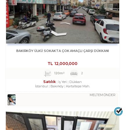
BAKIRKÖY ÜLKÜ SOKAKTA ÇOK AMAÇLI ÇARŞI DÜKKANI
TL
12,000,000
120m²
2
Satılık
İş Yeri
Dükkan
İstanbul
Bakırköy
Kartaltepe Mah.
MELTEM ÖNDER