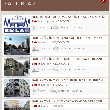
SATILIKLAR
HER TÜRLÜ TAPU İMAR AF İNTİKAL EKSPERTİZLİK VE KENTSEL DÖNÜŞÜM DANIŞMANLIK HİZMETLERİ- ALIM . SATIM. KİRALAMA DA 34 YILLIK TECRÜBE.
Satılık
25,000 TL
Komple Bina
100m²
3
İstanbul
Bakırköy
BAKIRKÖY İNCİRLİ ANA CADDEDE 2200M2 YENİ BİNADA DÜKKAN
Satılık
105,000,000 TL
Dükkan
2,500m²
5
İstanbul
Bakırköy
BAKIRKÖY İNCİRLİ CADDESINDE SATILIK 2200M2 ACİL DÜKKAN
Satılık
105,000,000 TL
Dükkan
2,500m²
5
İstanbul
Bakırköy
BAKIRKÖY İNCİRLİ SATILIK İKİ KATLI DÜKKAN YENİ BİNA
Satılık
5,500,000 TL
Dükkan
80m²
2
İstanbul
Bakırköy
BAKIRKÖY ÜLKÜ SOKAKTA ÇOK AMAÇLI ÇARŞI DÜKKANI
Satılık
12,000,000 TL
Dükkan