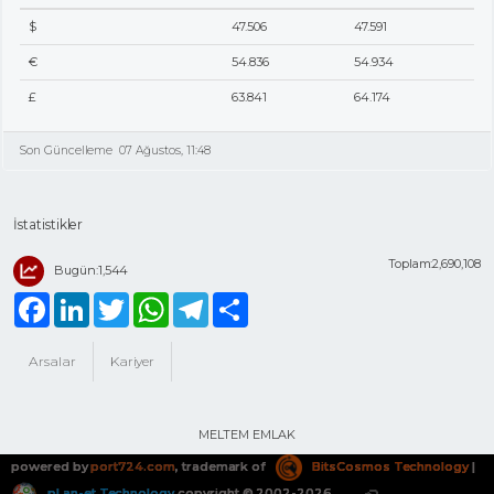
$
47.506
47.591
€
54.836
54.934
£
63.841
64.174
Son Güncelleme
07 Ağustos, 11:48
İstatistikler
Toplam:2,690,108
Bugün:1,544
Facebook
LinkedIn
Twitter
WhatsApp
Telegram
Share
Arsalar
Kariyer
MELTEM EMLAK
powered by
port724.com
, trademark of
BitsCosmos Technology
|
pLan-et Technology
copyright © 2002-2026