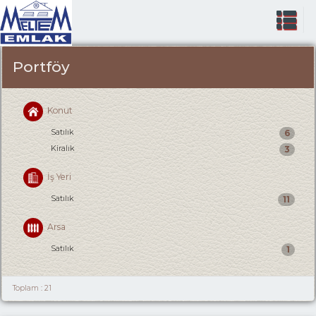
Portföy
Konut
Satılık
6
Kiralık
3
İş Yeri
Satılık
11
Arsa
Satılık
1
Toplam : 21