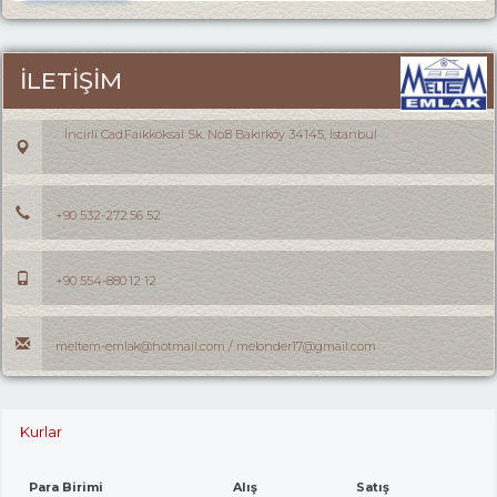
İLETİŞİM
İncirli Cad.Faikköksal Sk. No:8 Bakırköy 34145, İstanbul
+90 532-272 56 52
+90 554-880 12 12
meltem-emlak@hotmail.com / melonder17@gmail.com
Kurlar
Para Birimi
Alış
Satış