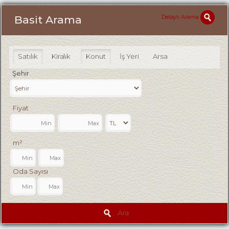
Detaylı Arama
Basit Arama
Satılık
Kiralık
Konut
İş Yeri
Arsa
Şehir
Fiyat
m²
Oda Sayısı
Ara