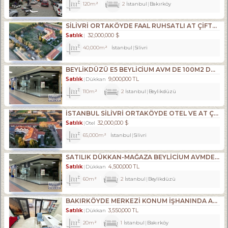
120m²
2
İstanbul
Bakırköy
SILIVRI ORTAKÖYDE FAAL RUHSATLI AT ÇIFTLIĞI,35.209M2 TATILKÖYÜ
Satılık
32,000,000 $
40,000m²
İstanbul
Silivri
BEYLİKDÜZÜ E5 BEYLİCİUM AVM DE 100M2 DÜKKAN MAĞAZA
Satılık
9,000,000 TL
Dükkan
110m²
2
İstanbul
Beylikdüzü
İSTANBUL SİLİVRİ ORTAKÖYDE OTEL VE AT ÇİFTLİĞİ TATİL KÖYÜ TESİS
Satılık
32,000,000 $
Otel
65,000m²
İstanbul
Silivri
SATILIK DÜKKAN-MAĞAZA BEYLİCİUM AVMDE BEYLİZDÜZÜ E5 KENARI
Satılık
4,500,000 TL
Dükkan
60m²
2
İstanbul
Beylikdüzü
BAKIRKÖYDE MERKEZİ KONUM İŞHANINDA ACİL SATILIK DÜKKAN
Satılık
3,550,000 TL
Dükkan
20m²
1
İstanbul
Bakırköy