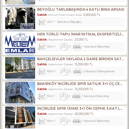
BEYOĞLU TARLABAŞINDA 4 KATLI BINA ARSASI
Satılık
5,500,000 TL
Konut+Ticari İmarlı Arsa
42m²
İstanbul
Beyoğlu
HER TÜRLÜ TAPU İMAR İNTİKAL EKSPERTİZLİK VE KENTSEL DÖNÜŞÜM DANIŞMANLIK HİZMETLERİ
Satılık
25,000 TL
Apartman Dairesi
120m²
3
1
İstanbul
Bakırköy
BAHÇELİEVLER YAYLADA 2 DAİRE BİRDEN SATILIKTIR.
Satılık
15,350,000 TL
Apartman Dairesi
180m²
5
2
İstanbul
Bahçelievler
BAKIRKÖY İNCİRLİDE SIFIR SATILIK 3+1 ÜÇ CEPHELİ ARA KAT
Satılık
15,200,000 TL
Apartman Dairesi
110m²
3
1
İstanbul
Bakırköy
İNCİRLİDE SIFIR 130M2 3+1 ÖN CEPHE 3.KAT LÜKS DAİRE
Satılık
26,000,000 TL
Apartman Dairesi
165m²
3
1
İstanbul
Bakırköy