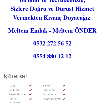
Sizlere Doğru ve Dürüst Hizmet
Vermekten Kıvanç Duyacağız.
Meltem Emlak - Meltem ÖNDER
0532 272 56 52
0554 880 12 12
İç Özellikler
ADSL
Balkon
Çelik Kapı
Duşakabin
Kapalı Balkon
Panel Kapı
Parke -
Seramik Zemin
Laminant