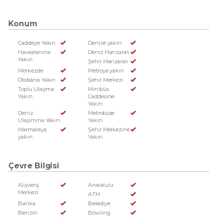
Konum
Caddeye Yakin
Denize yakin
Havaalanına
Deniz Manzaralı
Yakın
Şehir Manzaralı
Merkezde
Metroya yakın
Otobana Yakın
Şehir Merkezi
Toplu Ulaşıma
Minibüs
Yakın
Caddesine
Yakin
Deniz
Metrobüse
Ulaşımına Yakın
Yakın
Marmaraya
Şehir Merkezine
yakın
Yakın
Çevre Bilgisi
Alışveriş
Anaokulu
Merkezi
ATM
Banka
Belediye
Benzin
Bowling