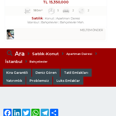
TL
15,350,000
180m²
5
2
2
Satılık
Konut
Apartman Dairesi
İstanbul
Bahçelievler
Bahçelievler Mah.
MELTEM ÖNDER
Ara
Satılık-Konut
Apartman Dairesi
İstanbul
Bahçelievler
Kira Garantili
Deniz Gören
Tatil Emlakları
Yatırımlık
Problemsiz
Luks Emlaklar
Facebook
LinkedIn
Twitter
WhatsApp
Telegram
Share