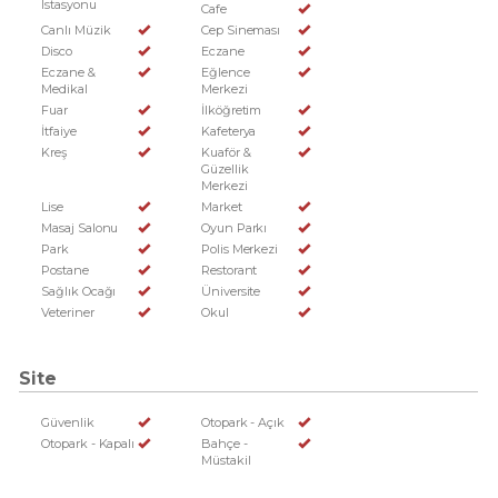
Istasyonu
Cafe
Canlı Müzik
Cep Sineması
Disco
Eczane
Eczane &
Eğlence
Medikal
Merkezi
Fuar
İlköğretim
İtfaiye
Kafeterya
Kreş
Kuaför &
Güzellik
Merkezi
Lise
Market
Masaj Salonu
Oyun Parkı
Park
Polis Merkezi
Postane
Restorant
Sağlık Ocağı
Üniversite
Veteriner
Okul
Site
Güvenlik
Otopark - Açık
Otopark - Kapalı
Bahçe -
Müstakil