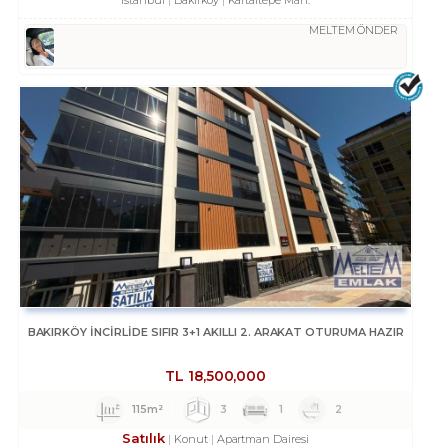
İstanbul
Bakırköy
Kartaltepe Mah.
MELTEM ÖNDER
BAKIRKÖY İNCİRLİDE SIFIR 3+1 AKILLI 2. ARAKAT OTURUMA HAZIR
TL
18,500,000
115m²
3
1
2
Satılık
Konut
Apartman Dairesi