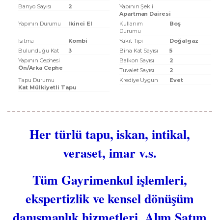
Banyo Sayısı
2
Yapının Şekli
Apartman Dairesi
Yapının Durumu
Ikinci El
Kullanım
Boş
Durumu
Isıtma
Kombi
Yakıt Tipi
Doğalgaz
Bulunduğu Kat
3
Bina Kat Sayısı
5
Yapının Cephesi
Balkon Sayısı
2
Ön/Arka Cephe
Tuvalet Sayısı
2
Tapu Durumu
Krediye Uygun
Evet
Kat Mülkiyetli Tapu
Her türlü tapu, iskan, intikal,
veraset, imar v.s.
Tüm Gayrimenkul işlemleri,
ekspertizlik ve kensel dönüşüm
danışmanlık hizmetleri, Alım Satım