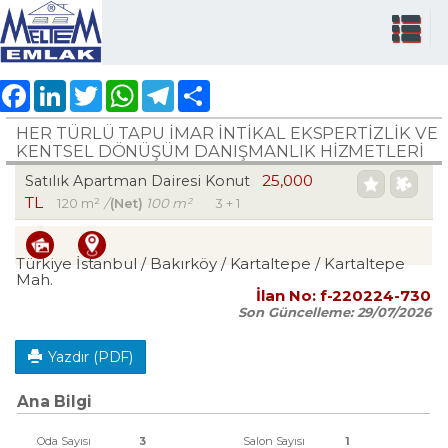
Facebook
LinkedIn
Twitter
WhatsApp
Telegram
Share
HER TÜRLÜ TAPU İMAR İNTİKAL EKSPERTİZLİK VE
KENTSEL DÖNÜŞÜM DANIŞMANLIK HİZMETLERİ
25,000
Satılık Apartman Dairesi Konut
TL
120 m²
/
(Net)
100 m²
3 + 1
Türkiye İstanbul / Bakırköy
/ Kartaltepe
/ Kartaltepe
Mah.
İlan No:
f-220224-730
Son Güncelleme:
29/07/2026
Yazdır (PDF)
Ana Bilgi
Oda Sayısı
3
Salon Sayısı
1