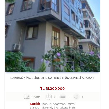
BAKIRKÖY İNCİRLİDE SIFIR SATILIK 3+1 ÜÇ CEPHELİ ARA KAT
TL
15,200,000
110m²
3
1
1
Satılık
Konut
Apartman Dairesi
İstanbul
Bakırköy
Kartaltepe Mah.