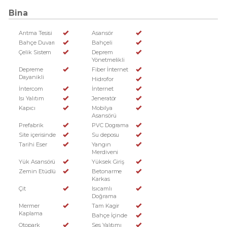
Bina
Arıtma Tesisi
Asansör
Bahçe Duvarı
Bahçeli
Çelik Sistem
Deprem
Yönetmelikli
Depreme
Fiber İnternet
Dayanikli
Hidrofor
İntercom
İnternet
Isı Yalıtım
Jeneratör
Kapıcı
Mobilya
Asansörü
Prefabrik
PVC Dograma
Site içerisinde
Su deposu
Tarihi Eser
Yangın
Merdiveni
Yük Asansörü
Yüksek Giriş
Zemin Etüdlü
Betonarme
Karkas
Çit
Isıcamlı
Doğrama
Mermer
Tam Kagir
Kaplama
Bahçe İçinde
Otopark
Ses Yalıtımı