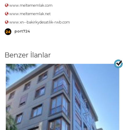
www.meltememlak.com
www.meltememlak.net
www.xn--bakirkydesatilik-rwb.com
port724
Benzer İlanlar