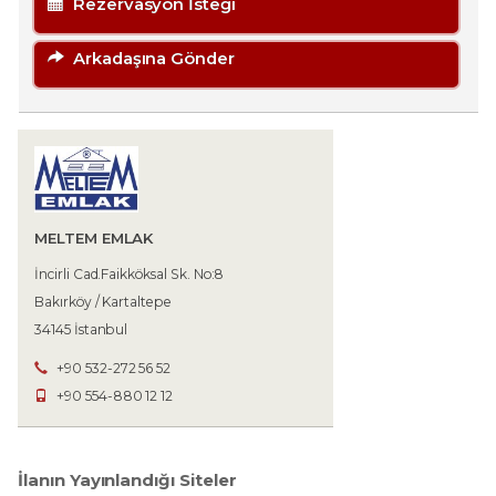
Rezervasyon İsteği
Arkadaşına Gönder
MELTEM EMLAK
İncirli Cad.Faikköksal Sk. No:8
Bakırköy / Kartaltepe
34145 İstanbul
+90 532-272 56 52
+90 554-880 12 12
İlanın Yayınlandığı Siteler