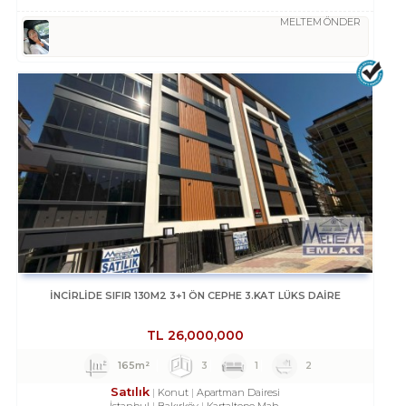
MELTEM ÖNDER
İNCİRLİDE SIFIR 130M2 3+1 ÖN CEPHE 3.KAT LÜKS DAİRE
TL
26,000,000
165m²
3
1
2
Satılık
Konut
Apartman Dairesi