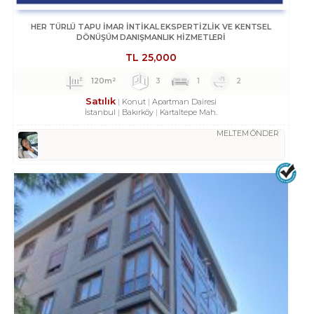
HER TÜRLÜ TAPU İMAR İNTİKAL EKSPERTİZLİK VE KENTSEL
DÖNÜŞÜM DANIŞMANLIK HİZMETLERİ
TL
25,000
120m²
3
1
2
Satılık
Konut
Apartman Dairesi
İstanbul
Bakırköy
Kartaltepe Mah.
MELTEM ÖNDER