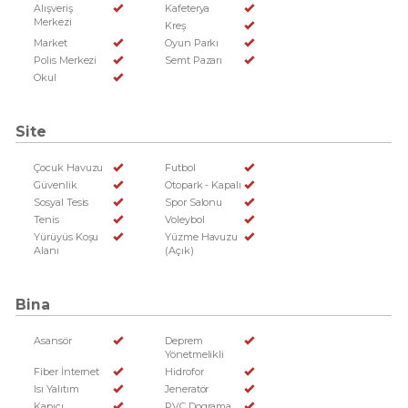
Alışveriş
Kafeterya
Merkezi
Kreş
Market
Oyun Parkı
Polis Merkezi
Semt Pazarı
Okul
Site
Çocuk Havuzu
Futbol
Güvenlik
Otopark - Kapalı
Sosyal Tesis
Spor Salonu
Tenis
Voleybol
Yürüyüs Koşu
Yüzme Havuzu
Alanı
(Açık)
Bina
Asansör
Deprem
Yönetmelikli
Fiber İnternet
Hidrofor
Isı Yalıtım
Jeneratör
Kapıcı
PVC Dograma