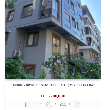
BAKIRKÖY İNCİRLİDE SIFIR SATILIK 3+1 ÜÇ CEPHELİ ARA KAT
TL
15,200,000
110m²
3
1
1