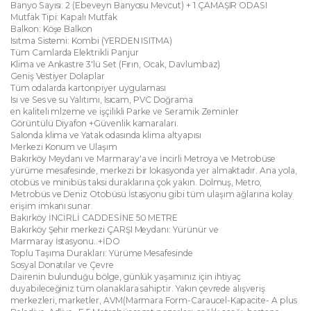
Banyo Sayısı: 2 (Ebeveyn Banyosu Mevcut) + 1 ÇAMAŞIR ODASI
Mutfak Tipi: Kapalı Mutfak
Balkon: Köşe Balkon
Isıtma Sistemi: Kombi (YERDEN ISITMA)
Tüm Camlarda Elektrikli Panjur
Klima ve Ankastre 3'lü Set (Fırın, Ocak, Davlumbaz)
Geniş Vestiyer Dolaplar
Tüm odalarda kartonpiyer uygulaması
Isı ve Ses ve su Yalıtımı, Isıcam, PVC Doğrama
en kaliteli mlzeme ve işçilikli Parke ve Seramik Zeminler
Görüntülü Diyafon +Güvenlik kamaraları.
Salonda klima ve Yatak odasında klima altyapısı
Merkezi Konum ve Ulaşım
Bakırköy Meydanı ve Marmaray'a ve İncirli Metroya ve Metrobüse
yürüme mesafesinde, merkezi bir lokasyonda yer almaktadır. Ana yola,
otobüs ve minibüs taksi duraklarına çok yakın. Dolmuş, Metro,
Metrobüs ve Deniz Otobüsü İstasyonu gibi tüm ulaşım ağlarına kolay
erişim imkanı sunar.
Bakırköy İNCİRLİ CADDESİNE 50 METRE
Bakırköy Şehir merkezi ÇARŞI Meydanı: Yürünür ve
Marmaray İstasyonu..+İDO
Toplu Taşıma Durakları: Yürüme Mesafesinde
Sosyal Donatılar ve Çevre
Dairenin bulunduğu bölge, günlük yaşamınız için ihtiyaç
duyabileceğiniz tüm olanaklara sahiptir. Yakın çevrede alışveriş
merkezleri, marketler, AVM(Marmara Form-Caraucel-Kapacite- A plus