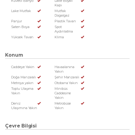
Küvetli Banyo
Lake Boyalı
Kapı
Lake Mutfak
Mutfak
Dogalgaz
Panjur
Plastik Tavan
Saten Boya
Spot
Aydınlatma
Yüksek Tavan
Klima
Konum
Caddeye Yakin
Havaalanına
Yakın
Doğa Manzaralı
Şehir Manzaralı
Metroya yakın
Otobana Yakın
Toplu Ulaşıma
Minibüs
Yakın
Caddesine
Yakin
Deniz
Metrobüse
Ulaşımına Yakın
Yakın
Çevre Bilgisi