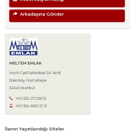
Arkadaşına Gönder
MELTEM EMLAK
İncirli Cad.Faikköksal Sk. No:8
Bakırköy / Kartaltepe
34145 İstanbul
+90 532-272 56 52
+90 554-880 12 12
İlanın Yayınlandığı Siteler