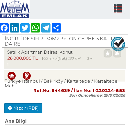
Facebook
LinkedIn
Twitter
WhatsApp
Telegram
Share
İNCİRLİDE SIFIR 130M2 3+1 ÖN CEPHE 3.KAT LÜKS
DAİRE
Satılık Apartman Dairesi Konut
26,000,000 TL
165 m²
/
(Net)
130 m²
3 +
1
Türkiye İstanbul / Bakırköy
/ Kartaltepe
/ Kartaltepe
Mah.
Ref.No:
644639
/ İlan No:
f-220224-883
Son Güncelleme:
29/07/2026
Yazdır (PDF)
Ana Bilgi