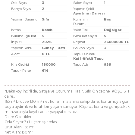
Oda Sayısı
3
Salon Sayısı
1
Banyo Sayısı
2
Yapının Şekli
Apartman Dairesi
Yapının Durumu
Sıfır
Kullanım
Boş
Durumu
Isıtma
Kombi
Yakıt Tipi
Doğalgaz
Bulunduğu Kat
5
Bina Kat Sayısı
5
İnşa Yılı
2026
Peşinat
26000000 TL
Yapının Yönü
Güney
Batı
Balkon Sayısı
3
Aidat
0 TL
Tapu Durumu
Kat Irtifakli Tapu
Kira Getirisi
180000
Tapu Ada
936
Tapu - Parsel
614
"Bakırköy İncirli de, Satışa ve Oturuma Hazır, Sıfır Ön cephe KÖŞE 3+1
daire..
165m² brüt ve 130 m² net kullanım alanına sahip daire, konumuyla gün
boyu aydınlık ve ferah bir yaşam sunuyor. Köşe balkonu ve geniş sokak
manzarasıyla keyifli anlar yaşayabilirsiniz.
Daire Özellikleri
Oda Sayısı: 3+1 + çamaşır odası
Brüt Alan: 165 m²
Net Alan: 130m²