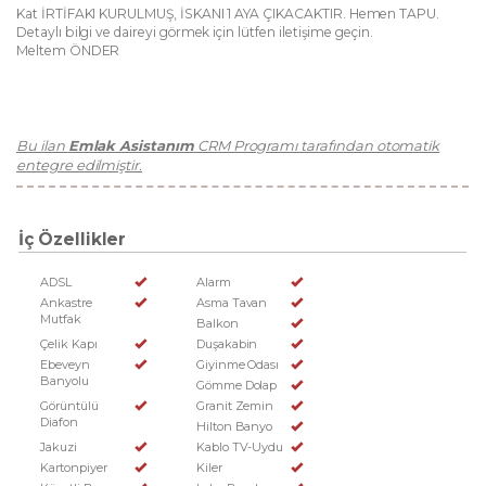
Kat İRTİFAKI KURULMUŞ, İSKANI 1 AYA ÇIKACAKTIR. Hemen TAPU.
Detaylı bilgi ve daireyi görmek için lütfen iletişime geçin.
Meltem ÖNDER
Bu ilan
Emlak Asistanım
CRM Programı tarafından otomatik
entegre edilmiştir.
İç Özellikler
ADSL
Alarm
Ankastre
Asma Tavan
Mutfak
Balkon
Çelik Kapı
Duşakabin
Ebeveyn
Giyinme Odası
Banyolu
Gömme Dolap
Görüntülü
Granit Zemin
Diafon
Hilton Banyo
Jakuzi
Kablo TV-Uydu
Kartonpiyer
Kiler