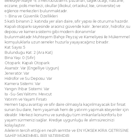
Belediye-Adliye -E 5 Metrobüs semt pazarları, sağlık ocağı, hastane,
eczane, polis merkezi, okullar (ilkokul, ortaokul, lise, üniversite) ve
eğlence merkezleri bulunmaktadır.
✨ Bina ve Güvenlik Özellikleri
5 katlı binanın 2. katında yer alan daire, sıfır yapısı ile oturuma hazırdır.
Kapalı otoparkı sayesinde aracınız güvende kalır. Jeneratör, hidrofor, su
deposu ve kamera sistemi gibi modern donanımlar
bulunmaktadır.Muhteşem Bahçe Peyzaj ve Kameliyesi ile Mükemmel
komşuluklarla uzun seneler huzurla yaşayacağınız binadır.
Kat Sayısı: 5
Bulunduğu Kat: 2 (Ara Kat)
Bina Yaşı: 0 (Sıfır)
Otopark: Kapalı Otopark
Asansör: Var (Engelliye Uygun)
Jeneratör: Var
Hidrofor ve Su Deposu: Var
Kamera Sistemi: Var
Yangın İhbar Sistemi: Var
Isı -Su-Ses Yalıtımı: Mevcut
Yatırım ve Yaşam Fırsatı
Hemen tapu avantajı ve sıfır daire olmasıyla kaçırılmayacak bir fırsat
sunan bu daire, hem yaşamak hem de yatırım yapmak isteyenler için
idealdir. Merkezi konumu ve sunduğu tüm imkanlarla konforlu bir
yaşam sürmenizi sağlar. Krediye uygunluğu ile alım sürecinizi
kolaylaştırır.
Ailelerin tercih ettiği en nezih semtte ve EN YÜKSEK KİRA GETRİSİNE
SAHİP MÜKEMMEL BİR YATIRIMDIR.