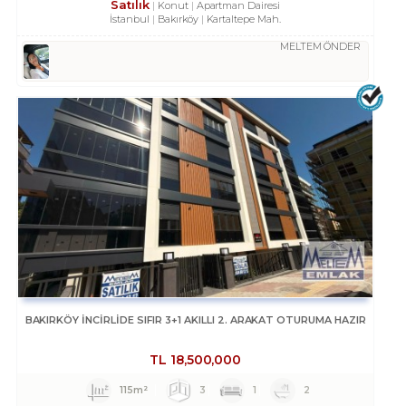
Satılık
Konut
Apartman Dairesi
İstanbul
Bakırköy
Kartaltepe Mah.
MELTEM ÖNDER
BAKIRKÖY İNCİRLİDE SIFIR 3+1 AKILLI 2. ARAKAT OTURUMA HAZIR
TL
18,500,000
115m²
3
1
2