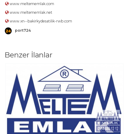
www.meltememlak.com
www.meltememlak.net
www.xn--bakirkydesatilik-rwb.com
port724
Benzer İlanlar