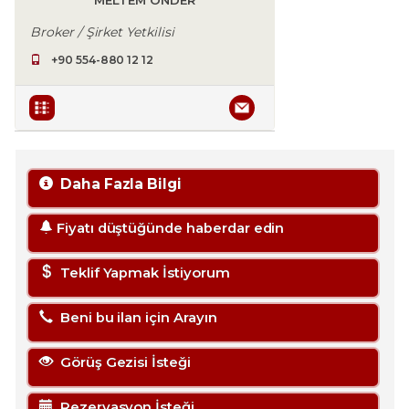
MELTEM ÖNDER
Broker / Şirket Yetkilisi
+90 554-880 12 12
Daha Fazla Bilgi
Fiyatı düştüğünde haberdar edin
Teklif Yapmak İstiyorum
Beni bu ilan için Arayın
Görüş Gezisi İsteği
Rezervasyon İsteği