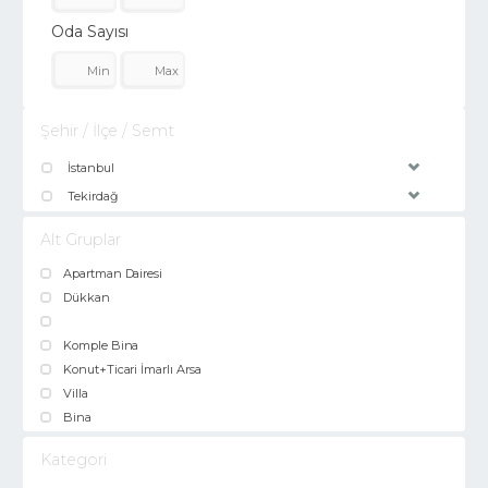
Oda Sayısı
Şehir / İlçe / Semt
İstanbul
Tekirdağ
Alt Gruplar
Apartman Dairesi
Dükkan
Komple Bina
Konut+Ticari İmarlı Arsa
Villa
Bina
Kategori