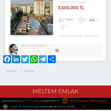
Apartman Dairesi
3,500,000 TL
110m²
2
1
1
Türkiye Tekirdağ / Çerkezköy
MELTEM ÖNDER
Facebook
LinkedIn
Twitter
WhatsApp
Telegram
Share
Arsalar
Kariyer
MELTEM EMLAK
powered by
port724.com
, trademark of
BitsCosmos Technology
|
pLan-et Technology
copyright © 2002-2026