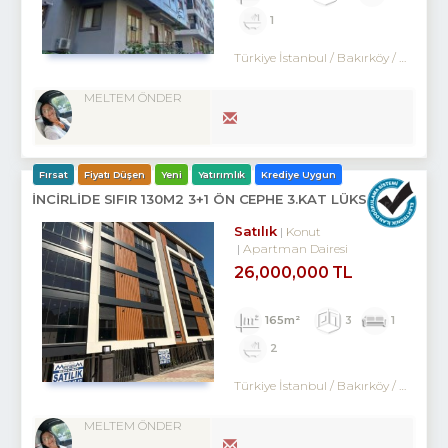
1
Türkiye İstanbul / Bakırköy
/ Kartaltepe
MELTEM ÖNDER
Fırsat
Fiyatı Düşen
Yeni
Yatırımlık
Krediye Uygun
İNCİRLİDE SIFIR 130M2 3+1 ÖN CEPHE 3.KAT LÜKS DAİRE
Satılık
Konut
Apartman Dairesi
26,000,000 TL
165m²
3
1
2
Türkiye İstanbul / Bakırköy
/ Kartaltepe
MELTEM ÖNDER