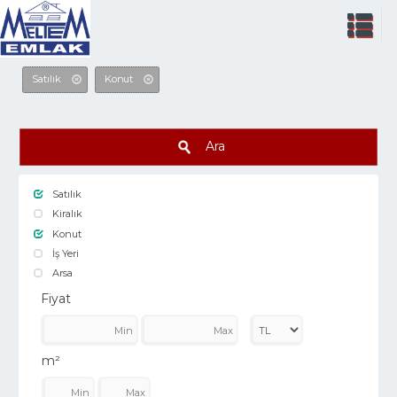
Satılık
Konut
Ara
Satılık
Kiralık
Konut
İş Yeri
Arsa
Fiyat
m²