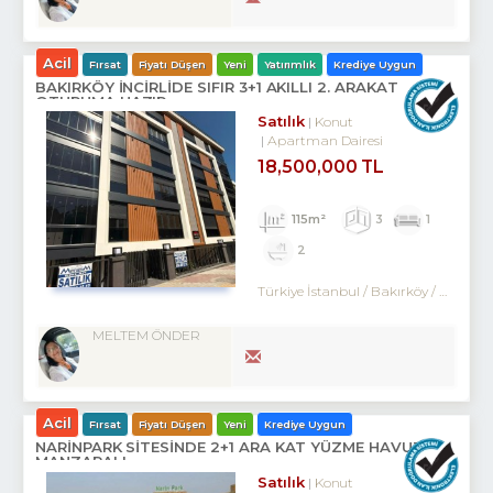
Acil
Fırsat
Fiyatı Düşen
Yeni
Yatırımlık
Krediye Uygun
BAKIRKÖY İNCİRLİDE SIFIR 3+1 AKILLI 2. ARAKAT
OTURUMA HAZIR
Satılık
Konut
Apartman Dairesi
18,500,000 TL
115m²
3
1
2
Türkiye İstanbul / Bakırköy
/ Kartaltepe
MELTEM ÖNDER
Acil
Fırsat
Fiyatı Düşen
Yeni
Krediye Uygun
NARİNPARK SİTESİNDE 2+1 ARA KAT YÜZME HAVUZ
MANZARALI
Satılık
Konut