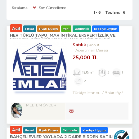
Sıralama:
Son Güncelleme
1 - 6
Toplam:
6
Acil
Fırsat
Fiyatı Düşen
Yeni
Yatırımlık
Krediye Uygun
HER TÜRLÜ TAPU İMAR İNTİKAL EKSPERTİZLİK VE
KENTSEL DÖNÜŞÜM DANIŞMANLIK HİZMETLERİ
Satılık
Konut
Apartman Dairesi
25,000 TL
120m²
3
1
2
Türkiye İstanbul / Bakırköy
/ Kartaltepe
MELTEM ÖNDER
Acil
Fırsat
Fiyatı Düşen
Yatırımlık
Krediye Uygun
BAHÇELİEVLER YAYLADA 2 DAİRE BİRDEN SATILIKTIR.