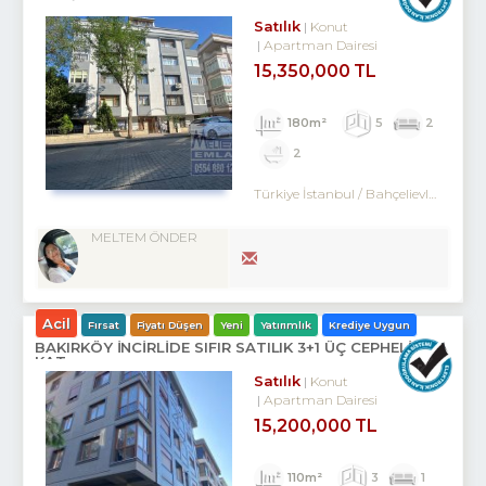
Satılık
Konut
Apartman Dairesi
15,350,000 TL
180m²
5
2
2
Türkiye İstanbul / Bahçelievler
/ Merk
MELTEM ÖNDER
Acil
Fırsat
Fiyatı Düşen
Yeni
Yatırımlık
Krediye Uygun
BAKIRKÖY İNCİRLİDE SIFIR SATILIK 3+1 ÜÇ CEPHELİ ARA
KAT
Satılık
Konut
Apartman Dairesi
15,200,000 TL
110m²
3
1